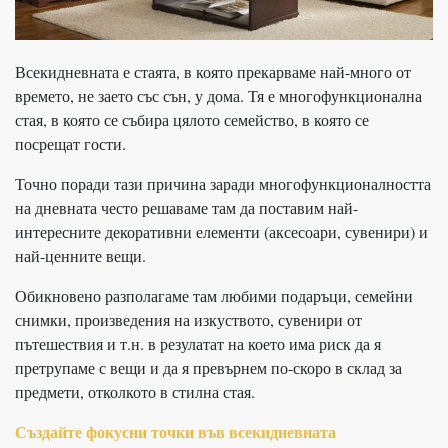
Всекидневната е стаята, в която прекарваме най-много от
времето, не заето със сън, у дома. Тя е многофункционална
стая, в която се събира цялото семейство, в която се
посрещат гости.
Точно поради тази причина заради многофункционалността
на дневната често решаваме там да поставим най-
интересните декоративни елементи (аксесоари, сувенири) и
най-ценните вещи.
Обикновено разполагаме там любими подаръци, семейни
снимки, произведения на изкуството, сувенири от
пътешествия и т.н. в резулатат на което има риск да я
претрупаме с вещи и да я превърнем по-скоро в склад за
предмети, отколкото в стилна стая.
Създайте фокусни точки във всекидневната