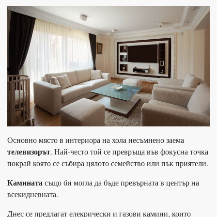
Основно място в интериора на хола несъмнено заема
телевизорът
. Най-често той се превръща във фокусна точка
покрай която се събира цялото семейство или пък приятели.
Камината
също би могла да бъде превърната в център на
всекидневната.
Днес се предлагат елекрически и газови камини, които