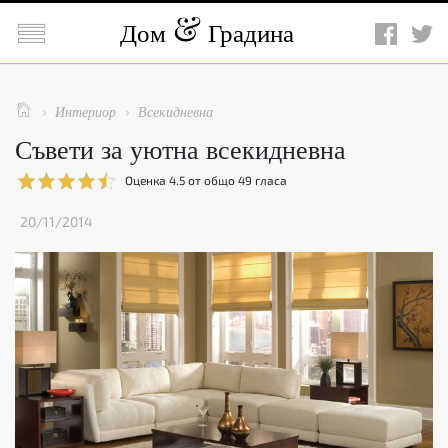

Дом
Градина

Интериор
Всекидневна


Съвети за уютна всекидневна
Оценка
4.5
от общо
49
гласа
20/11/2014