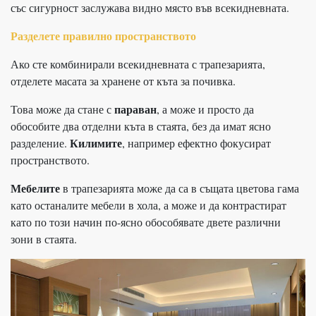
със сигурност заслужава видно място във всекидневната.
Разделете правилно пространството
Ако сте комбинирали всекидневната с трапезарията,
отделете масата за хранене от къта за почивка.
параван
Това може да стане с
, а може и просто да
обособите два отделни къта в стаята, без да имат ясно
Килимите
разделение.
, например ефектно фокусират
пространството.
Мебелите
в трапезарията може да са в същата цветова гама
като останалите мебели в хола, а може и да контрастират
като по този начин по-ясно обособявате двете различни
зони в стаята.