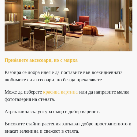
Прибавете аксесоари, но с мярка
Разбира се добра идея е да поставите във всекидневната
любимите си аксесоари, но без да прекалявате.
Може да изберете
красива картина
или да направите малка
фотогалерия на стената.
Атрактивна склуптура също е добър вариант.
Високите стайни растения запълват добре пространството и
внасят зеленина и свежест в стаята.