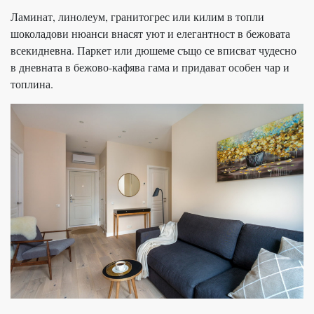
Ламинат, линолеум, гранитогрес или килим в топли
шоколадови нюанси внасят уют и елегантност в бежовата
всекидневна. Паркет или дюшеме също се вписват чудесно
в дневната в бежово-кафява гама и придават особен чар и
топлина.