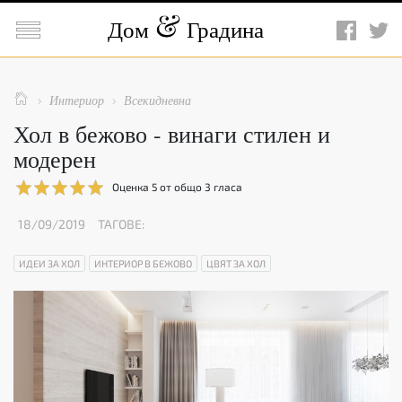

Дом
Градина

Интериор
Всекидневна


Хол в бежово - винаги стилен и
модерен
Оценка
5
от общо
3
гласа
18/09/2019
ТАГОВЕ:
ИДЕИ ЗА ХОЛ
ИНТЕРИОР В БЕЖОВО
ЦВЯТ ЗА ХОЛ