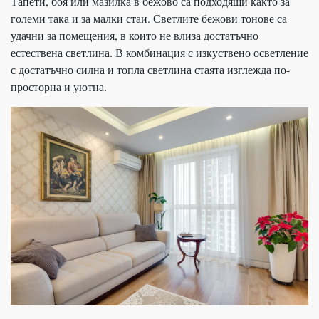
Тапети, боя или мазилка в бежово са подходящи както за
големи така и за малки стаи. Светлите бежови тонове са
удачни за помещения, в които не влиза достатъчно
естествена светлина. В комбинация с изкуствено осветление
с достатъчно силна и топла светлина стаята изглежда по-
просторна и уютна.