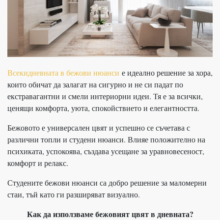
Всекидневната в бежови нюанси
е идеално решение за хора,
които обичат да залагат на сигурно и не си падат по
екстравагантни и смели интериорни идеи. Тя е за всички,
ценящи комфорта, уюта, спокойствието и елегантността.
Бежовото е универсален цвят и успешно се съчетава с
различни топли и студени нюанси. Влияе положително на
психиката, успокоява, създава усещане за уравновесеност,
комфорт и релакс.
Студените бежови нюанси са добро решение за маломерни
стаи, тъй като ги разширяват визуално.
Как да използваме бежовият цвят в дневната?