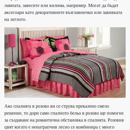
лампата, завесите или килима, например. Могат да бъдат
аксесоари като декоративните възглавнички или завивката
на леглото.
Ако спалнята в розово ви се струва прекалено смело
решение, то дори само спалното бельо в розово ще помогне
за създаване на романтична обстановка в спалнята. Розовия
цвят когато е ненатрапчив лесно се комбинира с много