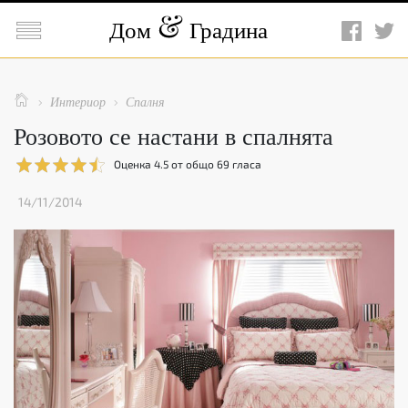

Дом
Градина

Интериор
Спалня


Розовото се настани в спалнята
Оценка
4.5
от общо
69
гласа
14/11/2014