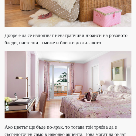
Добре е да се използват ненатрапчиви нюанси на розовото –
бледи, пастелни, а може и близки до лилавото.
Ако цветът ще бъде по-ярък, то тогава той трябва да е
съсредоточен само в няколко акцента. Това могат да бъдат