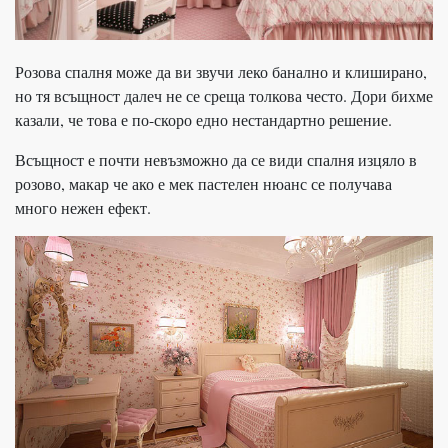
Розова спалня може да ви звучи леко банално и клиширано,
но тя всъщност далеч не се среща толкова често. Дори бихме
казали, че това е по-скоро едно нестандартно решение.
Всъщност е почти невъзможно да се види спалня изцяло в
розово, макар че ако е мек пастелен нюанс се получава
много нежен ефект.