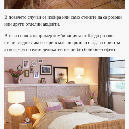
В повечето случаи се избира или само стените да са розови
или други отделни акценти.
В тази спалня например комбинацията от бледо розови
стени заедно с аксесоари в млечно розово създава приятна
атмосфера по един деликатен начин без бонбонен ефект.