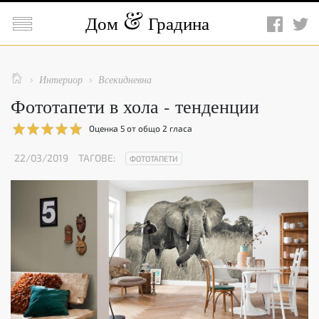

Дом
Градина

Интериор
Всекидневна


Фототапети в хола - тенденции
Оценка
5
от общо
2
гласа
22/03/2019
ТАГОВЕ:
ФОТОТАПЕТИ