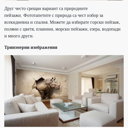
Друг често срещан вариант са природните
пейзажи. Фототапетите с природа са чест избор за
всекидневна и спалня. Можете да избирате горски пейзаж,
поляни с цветя, планини, морски пейзажи, езера, водопади
и много други.
Триизмерни изображения