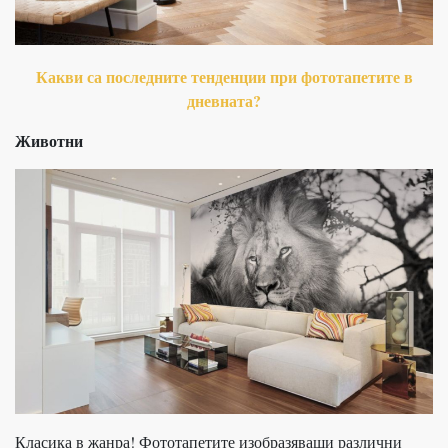
Какви са последните тенденции при фототапетите в
дневната?
Животни
Класика в жанра! Фототапетите изобразяващи различни