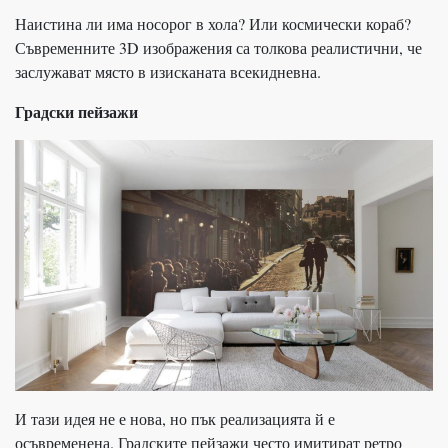
Наистина ли има носорог в хола? Или космически кораб?
Съвременните 3D изображения са толкова реалистични, че
заслужават място в изисканата всекидневна.
Градски пейзажи
И тази идея не е нова, но пък реализацията й е
осъвременена. Градските пейзажи често имитират ретро