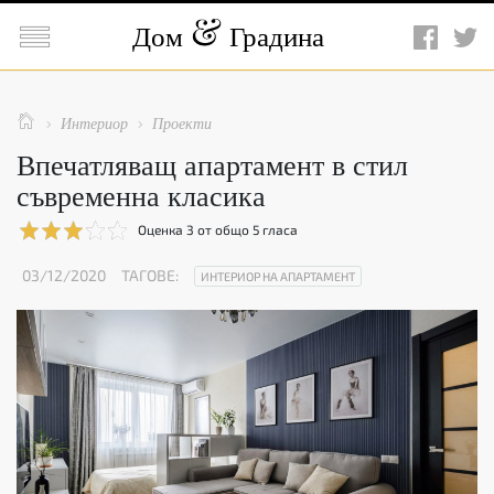

Дом
Градина

Интериор
Проекти


Впечатляващ апартамент в стил
съвременна класика
Оценка
3
от общо
5
гласа
03/12/2020
ТАГОВЕ:
ИНТЕРИОР НА АПАРТАМЕНТ