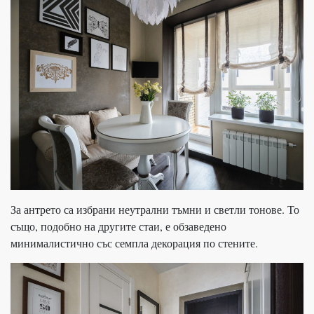
За антрето са избрани неутрални тъмни и светли тонове. То
също, подобно на другите стаи, е обзаведено
минималистично със семпла декорация по стените.