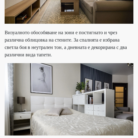
Визуалното обособяване на зони е постигнато и чрез
различна облицовка на стените. За спалнята е избрана
светла боя в неутрален тон, а дневната е декорирана с два
различни вида тапети.