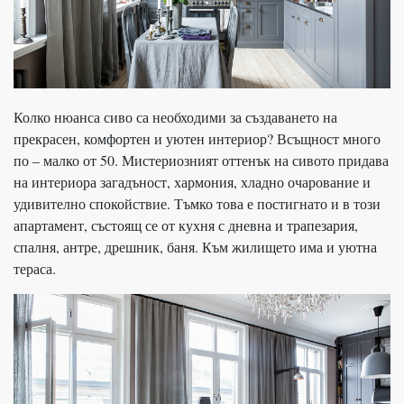
Колко нюанса сиво са необходими за създаването на
прекрасен, комфортен и уютен интериор? Всъщност много
по – малко от 50. Мистериозният оттенък на сивото придава
на интериора загадъност, хармония, хладно очарование и
удивително спокойствие. Тъмко това е постигнато и в този
апартамент, състоящ се от кухня с дневна и трапезария,
спалня, антре, дрешник, баня. Към жилището има и уютна
тераса.