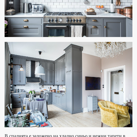
В спалнята е заложено на хладно синьо и нежни тапети в