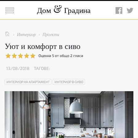

Дом
Градина

Интериор
Проекти


Уют и комфорт в сиво
Оценка
5
от общо
2
гласа
13/08/2018
ТАГОВЕ:
ИНТЕРИОР НА АПАРТАМЕНТ
ИНТЕРИОР В СИВО