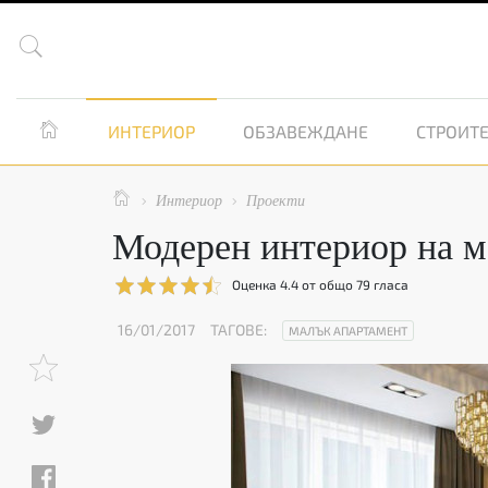


ИНТЕРИОР
ОБЗАВЕЖДАНЕ
СТРОИТЕ

Интериор
Проекти


Модерен интериор на м
Оценка
4.4
от общо
79
гласа
16/01/2017
ТАГОВЕ:
МАЛЪК АПАРТАМЕНТ