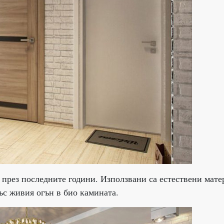
 през последните години. Използвани са естествени мат
ъс живия огън в био камината.