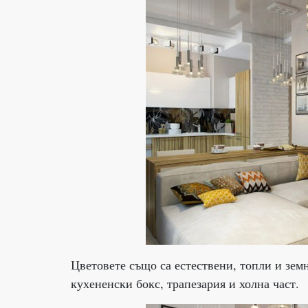
Цветовете също са естествени, топли и зем
кухененски бокс, трапезария и холна част.