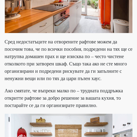
Сред недостатъците на отворените рафтове можем да
посочим това, че по всички пособия, подредени на тях ще се
натрупва домашен прах и ще изисква по – често чистене
отколкото при затворен шкаф. Също така ако не сте много
организирани и подредени рискувате да ги запълните с
ненужни вещи или по тях да цари пълен хаус.
Ако смятате, че въпреки малко по – трудната поддръжка
откритте рафтове за добро решение за вашата кухня, то
постарайте се да ги организирате правилно.