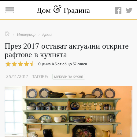

Дом
Градина

Интериор
Кухня


През 2017 остават актуални открите
рафтове в кухнята
Оценка
4.5
от общо
57
гласа
24/11/2017
ТАГОВЕ:
МЕБЕЛИ ЗА КУХНЯ