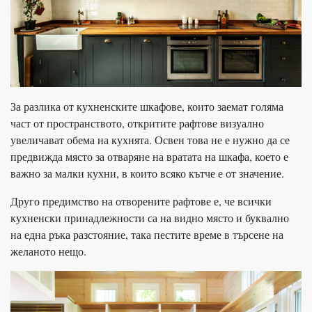
За разлика от кухненските шкафове, които заемат голяма
част от пространството, откритите рафтове визуално
увеличават обема на кухнята. Освен това не е нужно да се
предвижда място за отваряне на вратата на шкафа, което е
важно за малки кухни, в които всяко кътче е от значение.
Друго предимство на отворените рафтове е, че всички
кухненски принадлежности са на видно място и буквално
на една ръка разстояние, така пестите време в търсене на
желаното нещо.