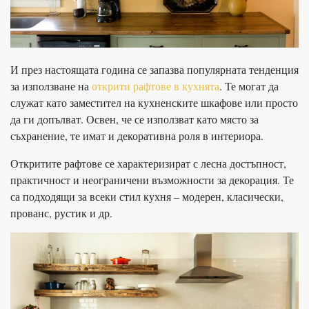
И през настоящата година се запазва популярната тенденция
за използване на
открити рафтове в кухнята
. Те могат да
служат като заместител на кухненските шкафове или просто
да ги допълват. Освен, че се използват като място за
съхранение, те имат и декоративна роля в интериора.
Откритите рафтове се характеризират с лесна достъпност,
практичност и неограничени възможности за декорация. Те
са подходящи за всеки стил кухня – модерен, класически,
прованс, рустик и др.