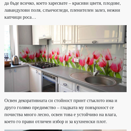
да бъде всичко, което харесвате – красиви цветя, плодове,
лавандулови поля, слънчогледи, пленителен залез, нежни
капчици роса…
Освен декоративната си стойност принт стъклото има и
друго голямо предимство – гладката му повърхност се
почиства много лесно, освен това е устойчиво на влага,
което го прави отличен избор и за кухненски плот.