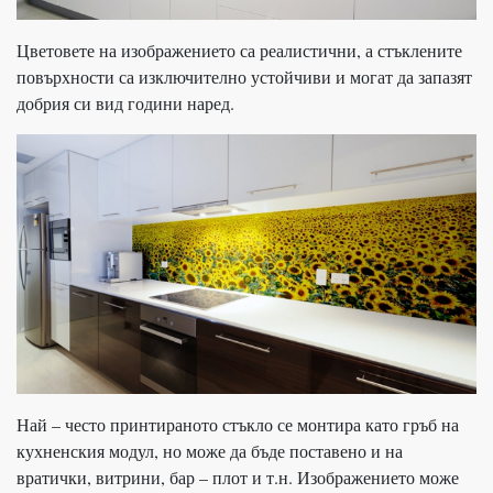
Цветовете на изображението са реалистични, а стъклените
повърхности са изключително устойчиви и могат да запазят
добрия си вид години наред.
Най – често принтираното стъкло се монтира като гръб на
кухненския модул, но може да бъде поставено и на
вратички, витрини, бар – плот и т.н. Изображението може