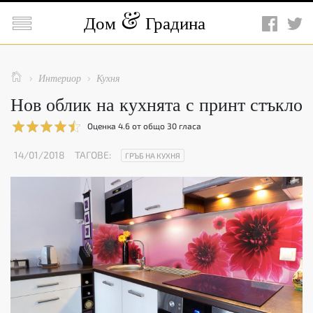

Дом
Градина

Интериор
Кухня


Нов облик на кухнята с принт стъкло
Оценка
4.6
от общо
30
гласа
14/01/2018
ТАГОВЕ:
ГРЪБ НА КУХНЯ