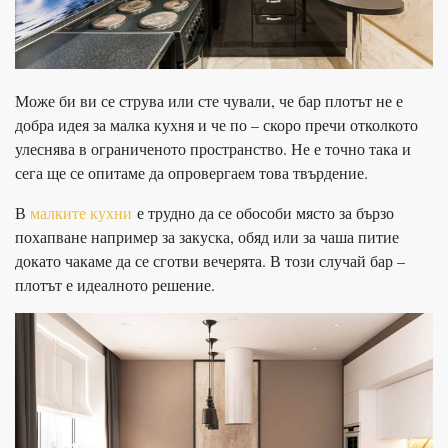
Може би ви се струва или сте чували, че бар плотът не е
добра идея за малка кухня и че по – скоро пречи отколкото
улеснява в ограниченото пространство. Не е точно така и
сега ще се опитаме да опровергаем това твърдение.
В
малките кухни
е трудно да се обособи място за бързо
похапване например за закуска, обяд или за чаша питие
докато чакаме да се сготви вечерята. В този случай бар –
плотът е идеалното решение.