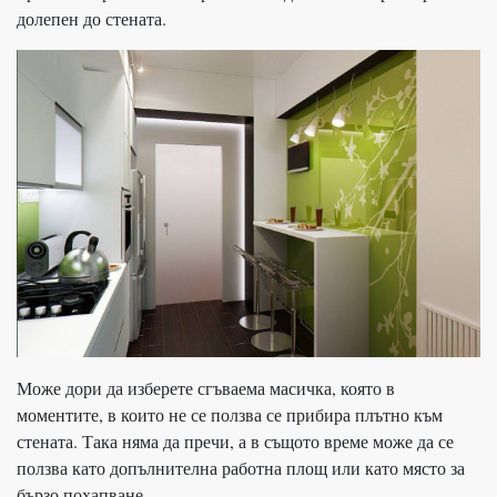
долепен до стената.
Може дори да изберете сгъваема масичка, която в
моментите, в които не се ползва се прибира плътно към
стената. Така няма да пречи, а в същото време може да се
ползва като допълнителна работна площ или като място за
бързо похапване.