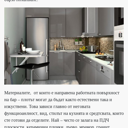
Материалите, от които е направена работната повърхност
на бар – плотът могат да бъдат както естествени така и
изкуствени. Това зависи главно от неговата
функциоанлност, вид, стилът на кухнята и средтсвата, които
сте готови да отделите. Най – често се залага на ПДЧ
плоскости, керамични плочки, дърво, мрамор, гранит.