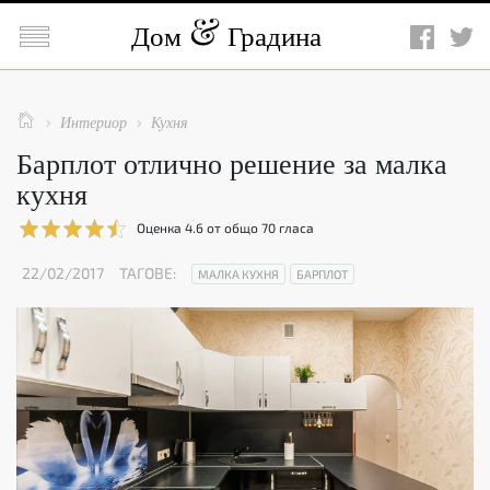

Дом
Градина

Интериор
Кухня


Барплот отлично решение за малка
кухня
Оценка
4.6
от общо
70
гласа
22/02/2017
ТАГОВЕ:
МАЛКА КУХНЯ
БАРПЛОТ