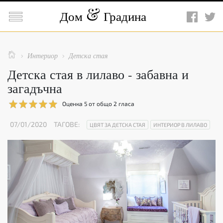

Дом
Градина

Интериор
Детска стая


Детска стая в лилаво - забавна и
загадъчна
Оценка
5
от общо
2
гласа
07/01/2020
ТАГОВЕ:
ЦВЯТ ЗА ДЕТСКА СТАЯ
ИНТЕРИОР В ЛИЛАВО