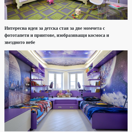
Интересна идея за детска стая за две момчета с
фототапети и принтове, изобразяващи космоса и
звездното небе