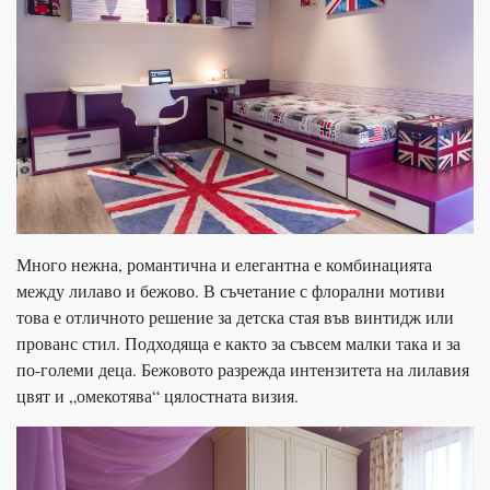
Много нежна, романтична и елегантна е комбинацията
между лилаво и бежово. В съчетание с флорални мотиви
това е отличното решение за детска стая във винтидж или
прованс стил. Подходяща е както за съвсем малки така и за
по-големи деца. Бежовото разрежда интензитета на лилавия
цвят и „омекотява“ цялостната визия.