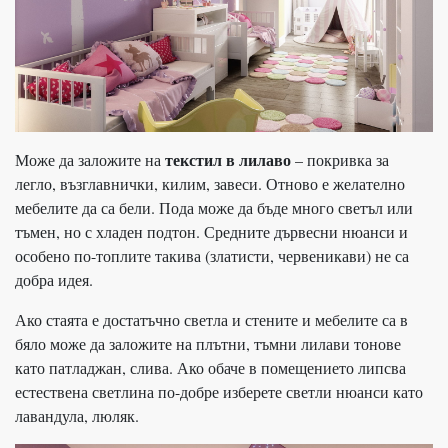
текстил в лилаво
Може да заложите на
– покривка за
легло, възглавнички, килим, завеси. Отново е желателно
мебелите да са бели. Пода може да бъде много светъл или
тъмен, но с хладен подтон. Средните дървесни нюанси и
особено по-топлите такива (златисти, червеникави) не са
добра идея.
Ако стаята е достатъчно светла и стените и мебелите са в
бяло може да заложите на плътни, тъмни лилави тонове
като патладжан, слива. Ако обаче в помещението липсва
естествена светлина по-добре изберете светли нюанси като
лавандула, люляк.