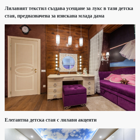
Лилавият текстил създава усещане за лукс в тази детска
стая, предназначена за изискана млада дама
Елегантна детска стая с лилави акценти