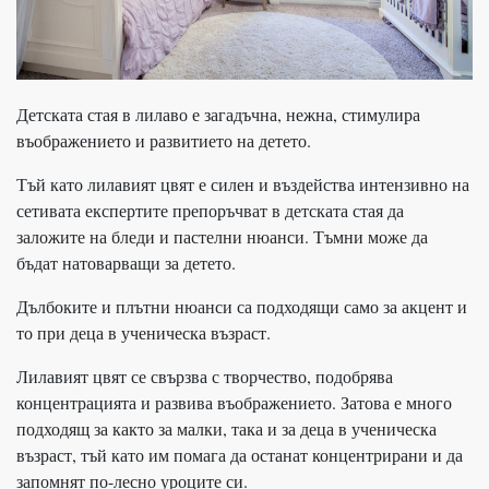
Детската стая в лилаво е загадъчна, нежна, стимулира
въображението и развитието на детето.
Тъй като лилавият цвят е силен и въздейства интензивно на
сетивата експертите препоръчват в детската стая да
заложите на бледи и пастелни нюанси. Тъмни може да
бъдат натоварващи за детето.
Дълбоките и плътни нюанси са подходящи само за акцент и
то при деца в ученическа възраст.
Лилавият цвят се свързва с творчество, подобрява
концентрацията и развива въображението. Затова е много
подходящ за както за малки, така и за деца в ученическа
възраст, тъй като им помага да останат концентрирани и да
запомнят по-лесно уроците си.