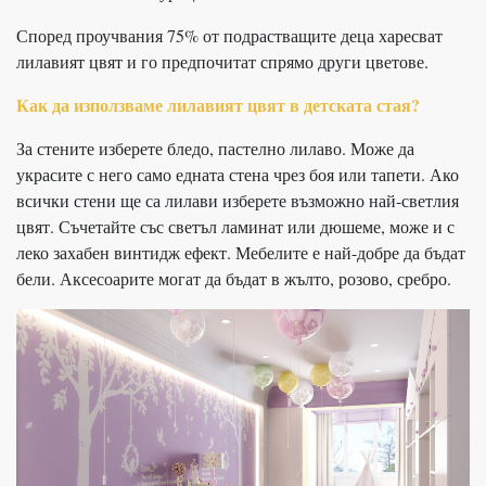
Според проучвания 75% от подрастващите деца харесват
лилавият цвят и го предпочитат спрямо други цветове.
Как да използваме лилавият цвят в детската стая?
За стените изберете бледо, пастелно лилаво. Може да
украсите с него само едната стена чрез боя или тапети. Ако
всички стени ще са лилави изберете възможно най-светлия
цвят. Съчетайте със светъл ламинат или дюшеме, може и с
леко захабен винтидж ефект. Мебелите е най-добре да бъдат
бели. Аксесоарите могат да бъдат в жълто, розово, сребро.