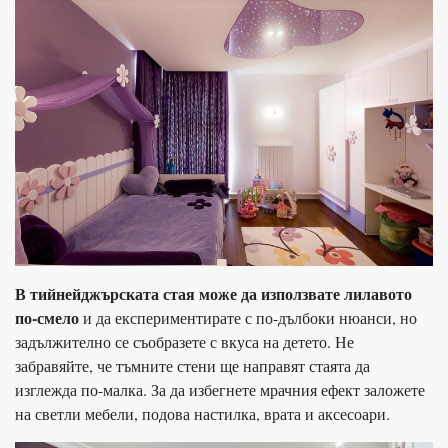
В тийнейджърската стая може да използвате лилавото
по-смело
и да експериментирате с по-дълбоки нюанси, но
задължително се съобразете с вкуса на детето. Не
забравяйте, че тъмните стени ще направят стаята да
изглежда по-малка. За да избегнете мрачния ефект заложете
на светли мебели, подова настилка, врата и аксесоари.