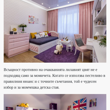
Всъщност противно на очакванията лилавият цвят не е
подходящ само за момичета. Когато се използва пестеливо в
правилния нюанс и с точните съчетания, той е чудесен
избор и за момчешка детска стая.