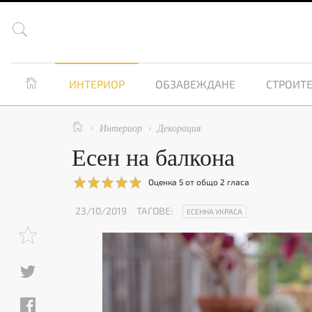


ИНТЕРИОР
ОБЗАВЕЖДАНЕ
СТРОИТЕ

Интериор
Декорация


Есен на балкона
Оценка
5
от общо
2
гласа
23/10/2019
ТАГОВЕ:
ЕСЕННА УКРАСА