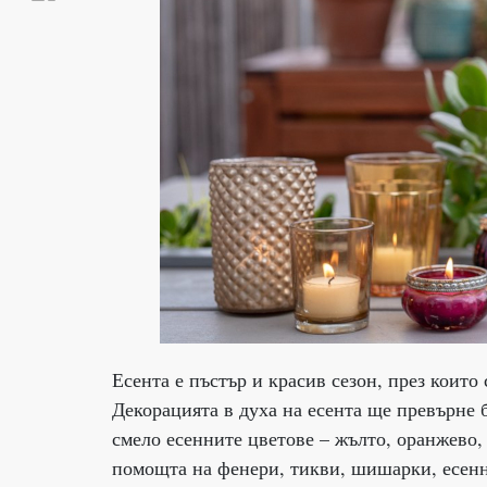
Есента е пъстър и красив сезон, през които
Декорацията в духа на есента ще превърне 
смело есенните цветове – жълто, оранжево, 
помощта на фенери, тикви, шишарки, есенн