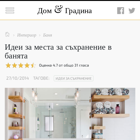

Дом
Градина

Интериор
Баня


Идеи за места за съхранение в
банята
Оценка
4.7
от общо
31
гласа
27/10/2014
ТАГОВЕ:
ИДЕИ ЗА СЪХРАНЕНИЕ