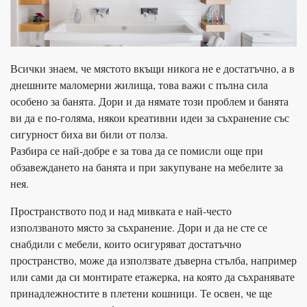
Всички знаем, че мястото вкъщи никога не е достатъчно, а в
днешните маломерни жилища, това важи с пълна сила
особено за банята. Дори и да нямате този проблем и банята
ви да е по-голяма, някои креативни идеи за съхранение със
сигурност биха ви били от полза.
Разбира се най-добре е за това да се помисли още при
обзавеждането на банята и при закупуване на мебелите за
нея.
Пространството под и над мивката е най-често
използваното място за съхранение. Дори и да не сте се
снабдили с мебели, които осигуряват достатъчно
пространство, може да използвате дъверна стълба, например
или сами да си монтирате етажерка, на която да съхранявате
принадлежностите в плетени кошници. Те освен, че ще