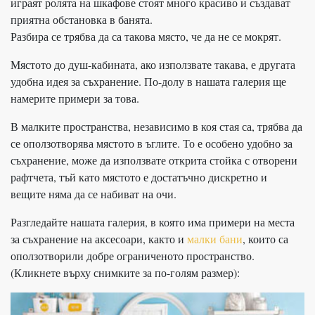
играят ролята на шкафове стоят много красиво и създават
приятна обстановка в банята.
Разбира се трябва да са такова място, че да не се мокрят.
Мястото до душ-кабината, ако използвате такава, е другата
удобна идея за съхранение. По-долу в нашата галерия ще
намерите примери за това.
В малките пространства, независимо в коя стая са, трябва да
се оползотворява мястото в ъглите. То е особено удобно за
съхранение, може да използвате открита стойка с отворени
рафтчета, тъй като мястото е достатъчно дискретно и
вещите няма да се набиват на очи.
Разгледайте нашата галерия, в която има примери на места
за съхранение на аксесоари, както и
малки бани
, които са
оползотворили добре ограниченото пространство.
(Кликнете върху снимките за по-голям размер):