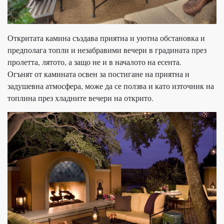
Откритата камина създава приятна и уютна обстановка и
предполага топли и незабравими вечери в градината през
пролетта, лятото, а защо не и в началото на есента.
Огънят от камината освен за постигане на приятна и
задушевна атмосфера, може да се ползва и като източник на
топлина през хладните вечери на открито.