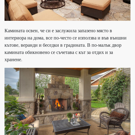
Камината освен, че си е заслужила запазено място в
интериора на дома, все по-често се използва и във външни
кътове, веранди и беседки в градината. В по-малък двор
камината обикновено се съчетава с кът за отдих и за
хранене.