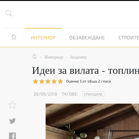


ИНТЕРИОР
ОБЗАВЕЖДАНЕ
СТРОИТЕ

Интериор
Акценти


Идеи за вилата - топли
Оценка
5
от общо
2
гласа
26/09/2018
ТАГОВЕ:
СТИЛ ШАЛЕ