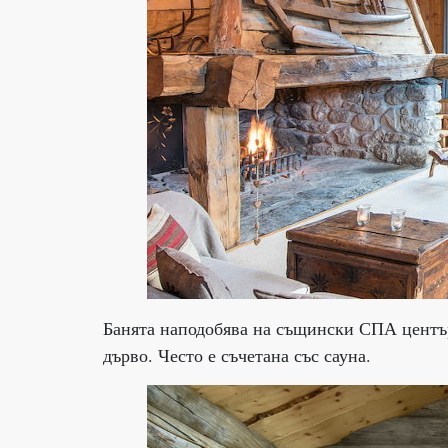
Банята наподобява на същински СПА център
дърво. Често е съчетана със сауна.