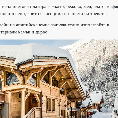
твена цветова платира – жълто, бежово, мед, злато, кафя
ново зелено, които се асоциират с цвета на тревата.
изайн на аплпийска къща задължително използвайте в
териали камък и дърво.