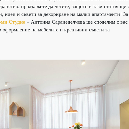
ранство, продължете да четете, защото в тази статия ще 
и, идеи и съвети за декориране на малки апартаменти! За
ми Студио
– Антония Саранеделчева ще споделим с вас
о оформление на мебелите и креативни съвети за