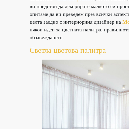
ви предстои да декорирате малкото си прост
опитаме да ви преведем през всички аспект
Мо
целта заедно с интериорния дизайнер на
някои идеи за цветната палитра, правилнот
обзавеждането.
Светла цветова палитра