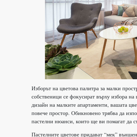
Изборът на цветова палитра за малки прост
собственици се фокусират върху избора на 
дизайн на малките апартаменти, вашата цве
повече простор. Обикновено трябва да изпо
пастелни нюанси, които ще ви помагат да с
Пастелните цветове придават “мек” външен 