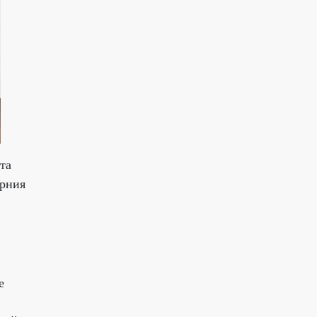
та
орния
е