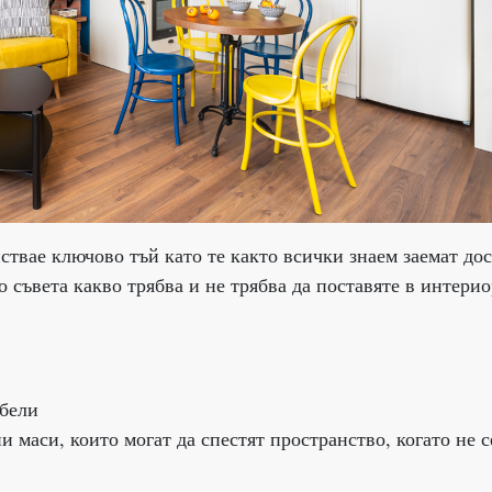
ствае ключово тъй като те както всички знаем заемат дос
 съвета какво трябва и не трябва да поставяте в интери
бели
и маси, които могат да спестят пространство, когато не с