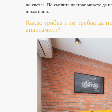
по-светла. По-смелите цветове можете да п
възлагници.
Какво трябва и не трябва да п
апартамент?