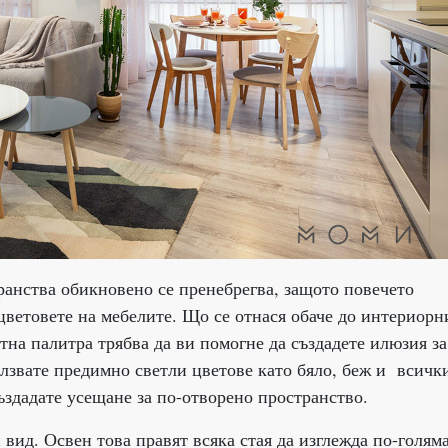
ранства обикновено се пренебрегва, защото повечето
цветовете на мебелите. Що се отнася обаче до интериорн
тна палитра трябва да ви помогне да създадете илюзия за
лзвате предимно светли цветове като бяло, беж и всичк
ъздадате усещане за по-отворено пространство.
вид. Освен това правят всяка стая да изглежда по-голям