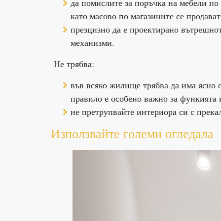
да помислите за поръчка на мебели по 
като масово по магазините се продават
презцизно да е проектирано вътрешно
механизми.
Не трябва:
във всяко жилище трябва да има ясно о
правило е особено важно за функията
не претрупвайте интериора си с прека
Използвайте големи огледала