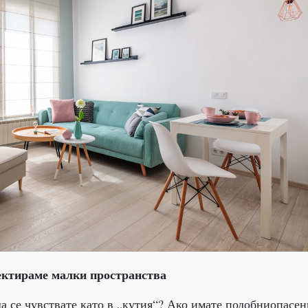
ектираме малки пространства
 да се чувствате като в „кутия“? Ако имате подобниопасен