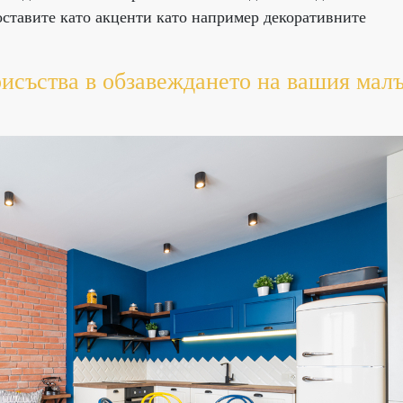
оставите като акценти като например декоративните
рисъства в обзавеждането на вашия мал