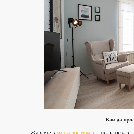
Как да про
Живеете в
малък апартамент
, но не искате