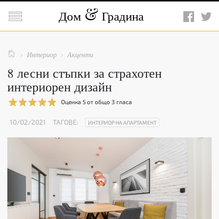

Дом
Градина

Интериор
Акценти


8 лесни стъпки за страхотен
интериорен дизайн
Оценка
5
от общо
3
гласа
10/02/2021
ТАГОВЕ:
ИНТЕРИОР НА АПАРТАМЕНТ