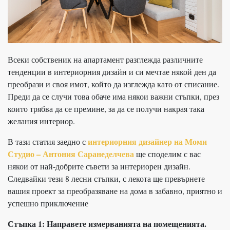
Всеки собственик на апартамент разглежда различните
тенденции в интериорния дизайн и си мечтае някой ден да
преобрази и своя имот, който да изглежда като от списание.
Преди да се случи това обаче има някои важни стъпки, през
които трябва да се премине, за да се получи накрая така
желания интериор.
интериорния дизайнер на Моми
В тази статия заедно с
Студио – Антония Саранеделчева
ще споделим с вас
някои от най-добрите съвети за интериорен дизайн.
Следвайки тези 8 лесни стъпки, с лекота ще превърнете
вашия проект за преобразяване на дома в забавно, приятно и
успешно приключение
Стъпка 1: Направете измерванията на
помещенията.