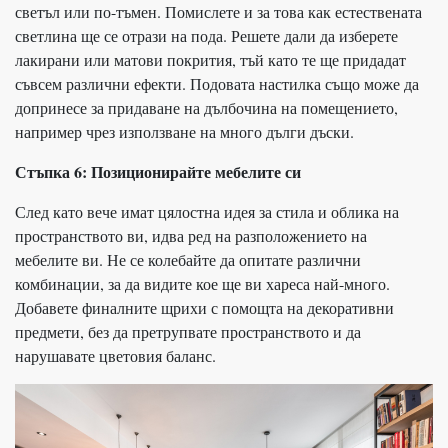
светъл или по-тъмен. Помислете и за това как естествената
светлина ще се отрази на пода. Решете дали да изберете
лакирани или матови покрития, тъй като те ще придадат
съвсем различни ефекти. Подовата настилка също може да
допринесе за придаване на дълбочина на помещението,
например чрез използване на много дълги дъски.
Стъпка 6: Позиционирайте мебелите си
След като вече имат цялостна идея за стила и облика на
пространството ви, идва ред на разположението на
мебелите ви. Не се колебайте да опитате различни
комбинации, за да видите кое ще ви хареса най-много.
Добавете финалните щрихи с помощта на декоративни
предмети, без да претрупвате пространството и да
нарушавате цветовия баланс.