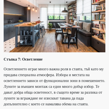
Стъпка 7: Осветление
Осветлението играе много важна роля в стаята, тъй като му
придава специална атмосфера. Избора и местата на
осветлението зависи от функционални зони в помешението.
Луните за външен монтаж са един много добър избор. Те
дават добра обща осветеност, в същото време за разлика от
луните за вграждане не изискват тавана да пада
допълнително с което се намалява обема на стаята.