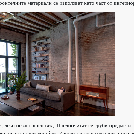
роителните материали се използват като част от интерио
в, леко незавършен вид. Предпочитат се груби предмети,
рво, неизпипани детайли. Използват се натурални и пред