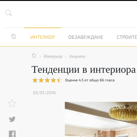


ИНТЕРИОР
ОБЗАВЕЖДАНЕ
СТРОИТЕ

Интериор
Акценти


Тенденции в интериора 
Оценка
4.5
от общо
66
гласа
03/01/2016