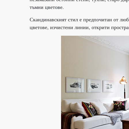
тъмни цветове.
Скандинавският стил е предпочитан от люби
цветове, изчистени линии, открити простра