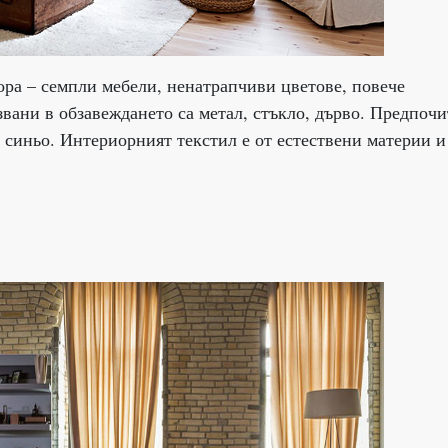
ора – семпли мебели, ненатрапчиви цветове, повече
вани в обзавеждането са метал, стъкло, дърво. Предпочи
о синьо. Интериорният текстил е от естествени материи и