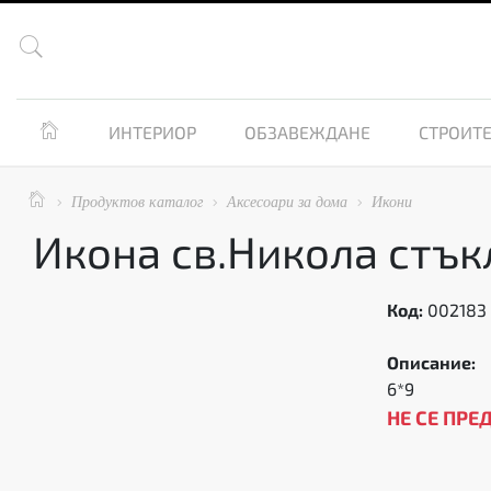


ИНТЕРИОР
ОБЗАВЕЖДАНЕ
СТРОИТЕ

Продуктов каталог
Аксесоари за дома
Икони



Икона св.Никола стък
Код:
002183
Описание:
6*9
НЕ СЕ ПРЕ