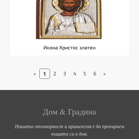
Икона Христос златен
«
1
2
3
4
5
6
»
Дом & Градина
Нашата отговорност и привилегия е да превърнем
къщата си в дом.