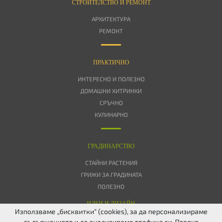
СТРОИТЕЛСТВО И РЕМОНТ
АРХИТЕКТУРА
РЕМОНТ
ПРАКТИЧНО
ИНТЕРЕСНО И ПОЛЕЗНО
ДОМАШНИ ХИТРИНКИ
СРЪЧНО
КУЛИНАРНО
ГРАДИНАРСТВО
СТАЙНИ РАСТЕНИЯ
ГРИЖИ ЗА ГРАДИНАТА
ПОЛЕЗНО
ИДЕИ И ДИЗАЙН
Използваме „бисквитки“ (cookies), за да персонализираме
съдържанието и да анализираме трафика си. Повече