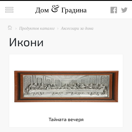

Дом
Градина

Продуктов каталог
Аксесоари за дома


Икони
Тайната вечеря