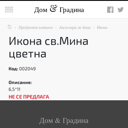

Дом
Градина

Продуктов каталог
Аксесоари за дома
Икони



Икона св.Мина
цветна
Код:
002049
Описание:
6,5*11
НЕ СЕ ПРЕДЛАГА
Дом & Градина