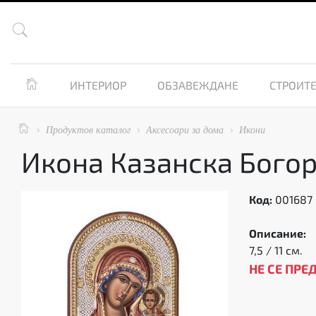


ИНТЕРИОР
ОБЗАВЕЖДАНЕ
СТРОИТЕ

Продуктов каталог
Аксесоари за дома
Икони



Икона Казанска Бого
Код:
001687
Описание:
7,5 / 11 см.
НЕ СЕ ПРЕ