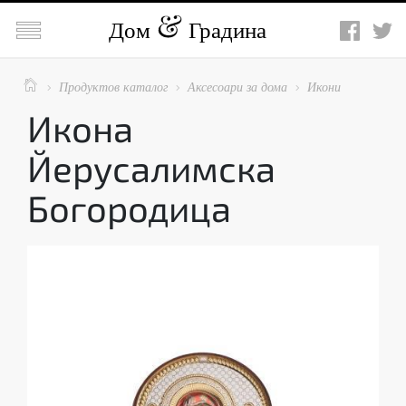

Дом
Градина

Продуктов каталог
Аксесоари за дома
Икони



Икона
Йерусалимска
Богородица