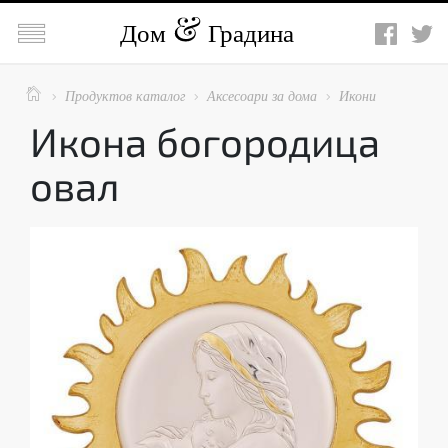

Дом
Градина

Продуктов каталог
Аксесоари за дома
Икони



Икона богородица
овал