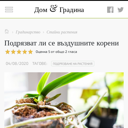

Дом
Градина

Градинарство
Стайни растения


Подрязват ли се въздушните корени
Оценка
5
от общо
2
гласа
04/08/2020
ТАГОВЕ:
ПОДРЯЗВАНЕ НА РАСТЕНИЯ