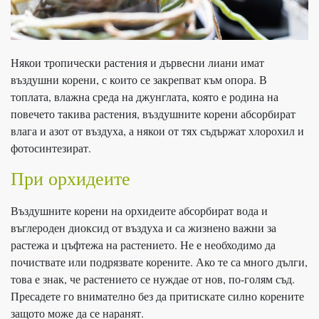
Някои тропически растения и дървесни лиани имат
въздушни корени, с които се закрепват към опора. В
топлата, влажна среда на джунглата, която е родина на
повечето такива растения, въздушните корени абсорбират
влага и азот от въздуха, а някои от тях съдържат хлорохил и
фотосинтезират.
При орхидеите
Въздушните корени на орхидеите абсорбират вода и
въглероден диоксид от въздуха и са жизнено важни за
растежа и цъфтежа на растението. Не е необходимо да
почиствате или подрязвате корените. Ако те са много дълги,
това е знак, че растението се нуждае от нов, по-голям съд.
Пресадете го внимателно без да притискате силно корените
защото може да се наранят.