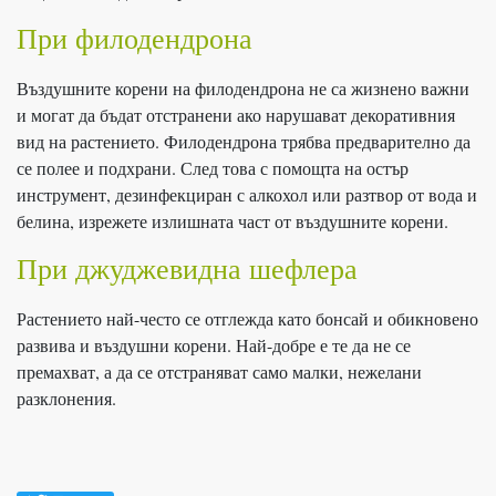
При филодендрона
Въздушните корени на филодендрона не са жизнено важни
и могат да бъдат отстранени ако нарушават декоративния
вид на растението. Филодендрона трябва предварително да
се полее и подхрани. След това с помощта на остър
инструмент, дезинфекциран с алкохол или разтвор от вода и
белина, изрежете излишната част от въздушните корени.
При джуджевидна шефлера
Растението най-често се отглежда като бонсай и обикновено
развива и въздушни корени. Най-добре е те да не се
премахват, а да се отстраняват само малки, нежелани
разклонения.