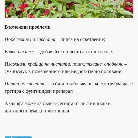
Възможни проблеми
Побеляване на листата
– липса на осветление;
Бавен растеж
– добавяйте по-често азотни торове;
Изсъхнали крайща на листата, пожълтяване, опадване
–
сух въздух в помещението или недостатъчно поливане;
Петна по листата
– гъбично заболяване, което трябва да се
третира с фунгициден препарат;
Акалифа може да бъде засегната от листни въшки,
щитоносни въшки или трипси.