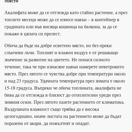
Място
Акалифата може да се отглежда като стайно растение, а през
топлите месеци може да се изнесе навън – в контейнер в
градината или във висяща кошница на балкона, за да се
покаже в цялата си прелест.
Обича да бъде на добре осветено място, но без преки
слънчеви лъчи. Топлият и влажен въздух е от решаващо
значение за развитие на цветето. Не понася силното
течение, така че при изнасяне навън намерете неветровито
място. През лятото се чувства добре при температури около
и над 23 градуса. Удачната температура през зимата е около
15-18 градуса. Въпреки че обича топлината, акалифата не
бива да се отглежда в близост до отоплителни уреди през
зимния сезон. През лятото пазете растението от климатика.
Въздушната влажност също трябва да е висока
целогодишно, иначе листата на растението може да бъдат
поразени от акари, да пожълтеят и опадат.