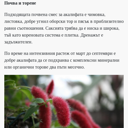
Почва и торене
Подходящата почвена смес за акалифата е чимовка,
листовка, добре угнил оборски тор и пясък в приблизително
равни съотношения. Саксията трябва да е ниска и широка,
тъй като кореновата система е плитка. Дренажът е
задължителен.
По време на интензивния растеж от март до септември е
добре акалифата да се подхранва с комплексни минерални
или органични торове два пъти месечно.