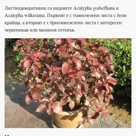
Листнодекоративни са видовете Acalypha godseffiana и
Acalypha wilkesiana. Първият е с тъмнозелени листа с бели
крайща, а вторият е с брнозовозелени листа с интересен
червеникав или малинов оттенък.