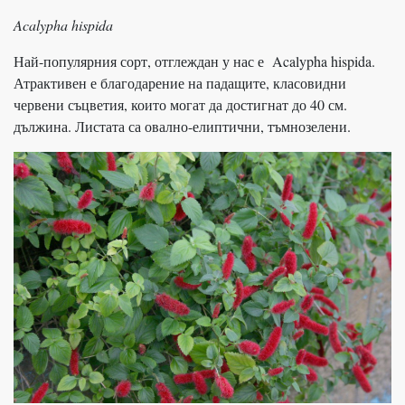
Acalypha hispida
Най-популярния сорт, отглеждан у нас е Acalypha hispida.
Атрактивен е благодарение на падащите, класовидни
червени съцветия, които могат да достигнат до 40 см.
дължина. Листата са овално-елиптични, тъмнозелени.