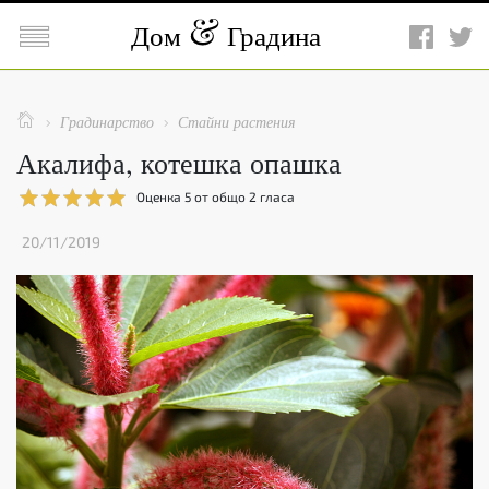

Дом
Градина

Градинарство
Стайни растения


Акалифа, котешка опашка
Оценка
5
от общо
2
гласа
20/11/2019