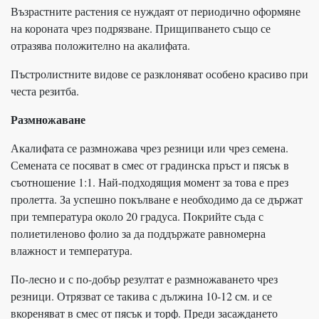
Възрастните растения се нуждаят от периодично оформяне
на короната чрез подрязване. Прищипването също се
отразява положително на акалифата.
Пъстролистните видове се разклоняват особено красиво при
честа резитба.
Размножаване
Акалифата се размножава чрез резници или чрез семена.
Семената се посяват в смес от градинска пръст и пясък в
съотношение 1:1. Най-подходящия момент за това е през
пролетта. За успешно покълване е необходимо да се държат
при температура около 20 градуса. Покрийте съда с
полиетиленово фолио за да поддържате равномерна
влажност и температура.
По-лесно и с по-добър резултат е размножаването чрез
резници. Отрязват се такива с дължина 10-12 см. и се
вкореняват в смес от пясък и торф. Преди засаждането