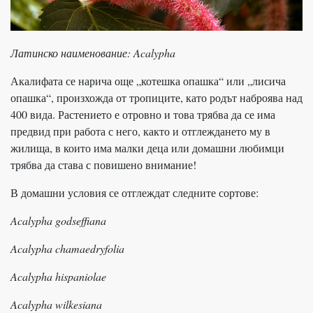
Латинско наименование: Acalypha
Акалифата се нарича още „котешка опашка“ или „лисича
опашка“, произхожда от тропиците, като родът наброява над
400 вида. Растението е отровно и това трябва да се има
предвид при работа с него, както и отглеждането му в
жилища, в които има малки деца или домашни любимци
трябва да става с повишено внимание!
В домашни условия се отглеждат следните сортове:
Acalypha godseffiana
Acalypha chamaedryfolia
Acalypha hispaniolae
Acalypha wilkesiana