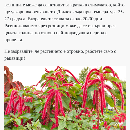
резниците може да се потопят за кратко в стимулатор, който
ще ускори вкореняването. Дръжте съда при температура 25-
27 градуса. Вкоренявате става за около 20-30 дни.
Размножаването чрез резници може да се извърши през
цялата година, но отново най-подходящия период е
пролетта.
Не забравяйте, че растението е отровно, работете само с
ръкавици!