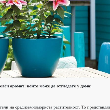
лен аромат, които може да отгледате у дома:
телн на средиземноморкста растителност. То представля