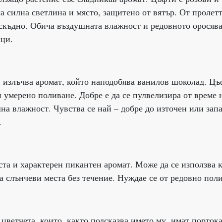
а силна светлина и място, защитено от вятър. От пролетт
 оскъдно. Обича въздушната влажност и редовното оросяв
ици.
и излъчва аромат, който наподобява ванилов шоколад. Цъ
 умерено поливане. Добре е да се пулвелизира от време 
на влажност. Чувства се най – добре до източен или зап
.
ста и характерен пикантен аромат. Може да се използва 
а слънчеви места без течение. Нуждае се от редовно пол
ветчета, които, както подсказва името му, имат порток