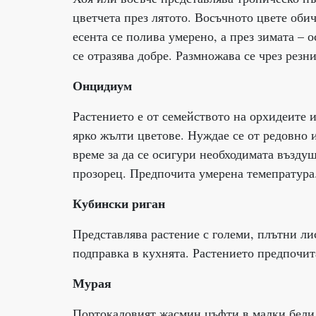
цветчета през лятото. Восъчното цвете обич
есента се полива умерено, а през зимата –
се отразява добре. Размножава се чрез резн
Онцидиум
Растението е от семейството на орхидеите 
ярко жълти цветове. Нуждае се от редовно и
време за да се осигури необходимата въздуш
прозорец. Предпочита умерена темепратура
Кубински риган
Представлява растение с големи, плътни ли
подправка в кухнята. Растението предпочит
Мурая
Портокаловият жасмин цъфти в малки бели ц