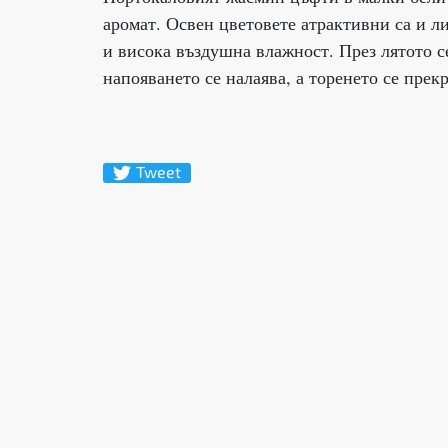
аромат. Освен цветовете атрактивни са и ли
и висока въздушна влажност. През лятото се
напояването се налаява, а торенето се прекр
Tweet