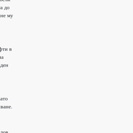
а до
ане му
фти в
на
аден
като
иване.
алов