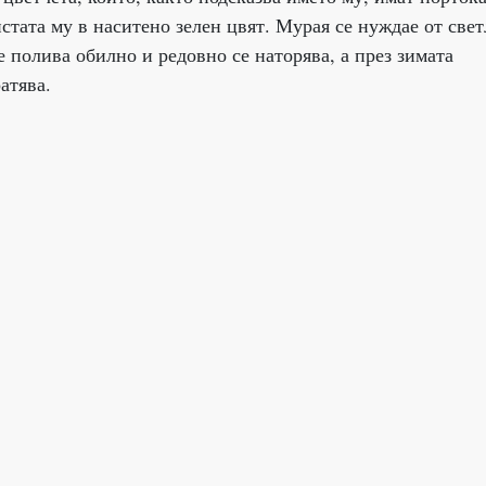
стата му в наситено зелен цвят. Мурая се нуждае от све
 полива обилно и редовно се наторява, а през зимата
атява.