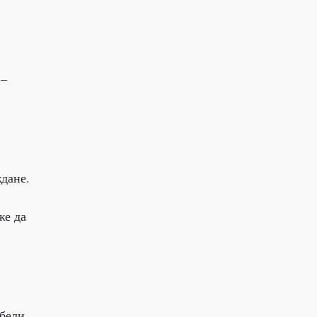
 –
ждане.
же да
 бели