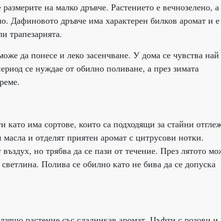
 размерите на малко дръвче. Растението е вечнозелено, а
ло. Дафиновото дръвче има характерен билков аромат и е
ли трапезарията.
оже да понесе и леко засенчване. У дома се чувства най
период се нуждае от обилно поливане, а през зимата
реме.
и като има сортове, които са подходящи за стайни отгле
и масла и отделят приятен аромат с цитрусови нотки.
въздух, но трябва да се пази от течение. През лятото мо
 светлина. Полива се обилно като не бива да се допуска
лзящо растение със сладникав аромат. Цъфти с розови и