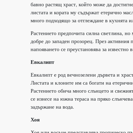
бавно растящ храст, който може да достигне
листата и кората му съдържат етерично мас
много подходящо за отглеждане в кухнята и
Растението предпочита силна светлина, но м
добре до западен прозорец. През активния 
напояването се преустановява за известно в
Евкалипт
Евкалипт е род вечнозелени дървета и храст
Листата и клоните им са богати на етеричн
Растението обича много слънцето и свежият 
се изнесе на южна тераса на пряко слънчева
задържане на вода.
Хоя
Хоя или восъче представлява тропическо пъ