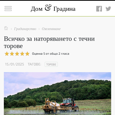

Дом
Градина

Градинарство
Озеленяване


Всичко за наторяването с течни
торове
Оценка
5
от общо
2
гласа
15/01/2025
ТАГОВЕ:
ТОРОВЕ