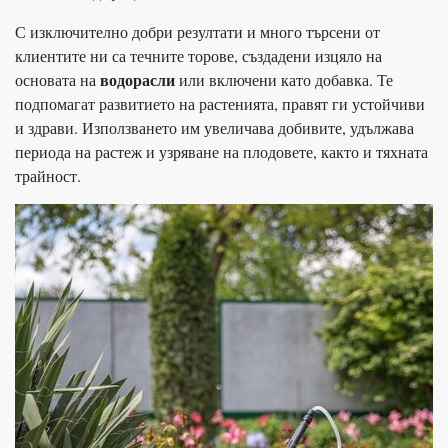
С изключително добри резултати и много търсени от
клиентите ни са течните торове, създадени изцяло на
водорасли
основата на
или включени като добавка. Те
подпомагат развитието на растенията, правят ги устойчиви
и здрави. Използването им увеличава добивите, удължава
периода на растеж и узряване на плодовете, както и тяхната
трайност.