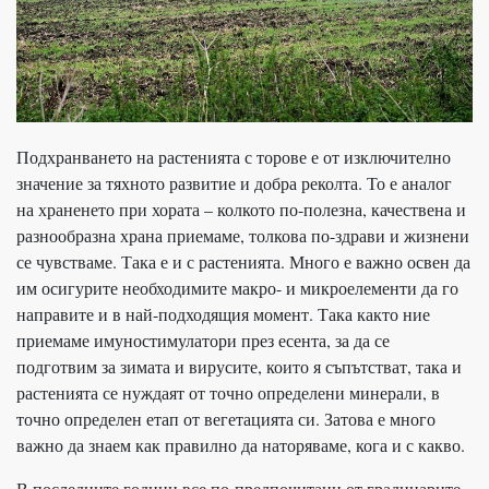
Подхранването на растенията с торове е от изключително
значение за тяхното развитие и добра реколта. То е аналог
на храненето при хората – колкото по-полезна, качествена и
разнообразна храна приемаме, толкова по-здрави и жизнени
се чувстваме. Така е и с растенията. Много е важно освен да
им осигурите необходимите макро- и микроелементи да го
направите и в най-подходящия момент. Така както ние
приемаме имуностимулатори през есента, за да се
подготвим за зимата и вирусите, които я съпътстват, така и
растенията се нуждаят от точно определени минерали, в
точно определен етап от вегетацията си. Затова е много
важно да знаем как правилно да наторяваме, кога и с какво.
В последните години все по-предпочитани от градинарите