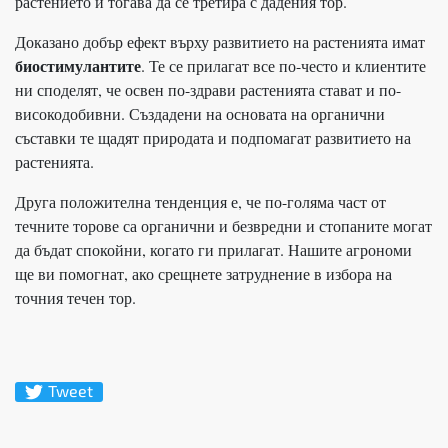
растението и тогава да се третира с дадения тор.
Доказано добър ефект върху развитието на растенията имат
биостимулантите
. Те се прилагат все по-често и клиентите
ни споделят, че освен по-здрави растенията стават и по-
високодобивни. Създадени на основата на органични
съставки те щадят природата и подпомагат развитието на
растенията.
Друга положителна тенденция е, че по-голяма част от
течните торове са органични и безвредни и стопаните могат
да бъдат спокойни, когато ги прилагат. Нашите агрономи
ще ви помогнат, ако срещнете затруднение в избора на
точния течен тор.
Tweet