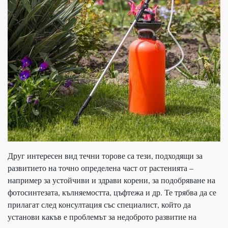
Друг интересен вид течни торове са тези, подходящи за
развитието на точно определена част от растенията –
например за устойчиви и здрави корени, за подобряване на
фотосинтезата, кълняемостта, цъфтежа и др. Те трябва да се
прилагат след консултация със специалист, който да
установи какъв е проблемът за недоброто развитие на