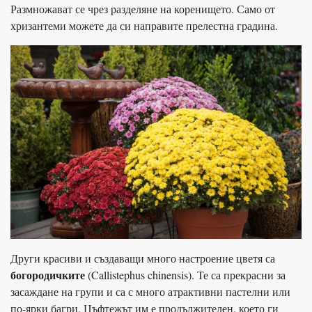
Размножават се чрез разделяне на коренището. Само от
хризантеми можете да си направите прелестна градина.
Други красиви и създаващи много настроение цветя са
богородичките
(Callistephus chinensis). Те са прекрасни за
засаждане на групи и са с много атрактивни пастелни или
по-ярки багри. Цъфтежът им е продължителен, което ги