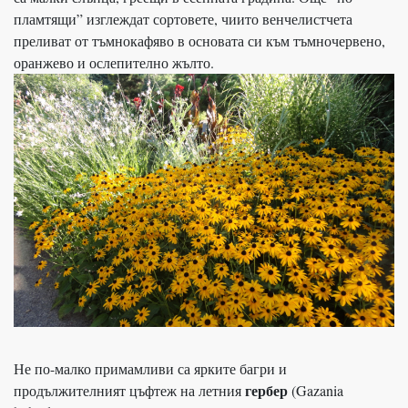
пламтящи” изглеждат сортовете, чиито венчелистчета
преливат от тъмнокафяво в основата си към тъмночервено,
оранжево и ослепително жълто.
Не по-малко примамливи са ярките багри и
гербер
продължителният цъфтеж на летния
(Gazania