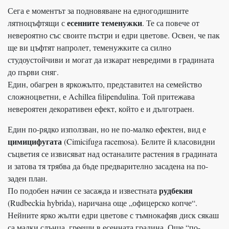
Сега е моментът за подновяване на едногодишните
есенните теменужки
лятноцъфтящи с
. Те са повече от
невероятно със своите пъстри и едри цветове. Освен, че пак
ще ви цъфтят напролет, теменужките са силно
студоустойчиви и могат да изкарат невредими в градината
до първи сняг.
Един, обагрен в яркожълто, представител на семейство
сложноцветни, е Achillea filipendulina. Той притежава
невероятен декоративен ефект, който е и дълготраен.
Един по-рядко използван, но не по-малко ефектен, вид е
цимицифугата
(Cimicifuga racemosa). Белите й класовидни
съцветия се извисяват над останалите растения в градината
и затова тя трябва да бъде предварително засадена на по-
заден план.
рудбекия
По подобен начин се засажда и известната
(Rudbeckia hybrida), наричана още „офицерско копче“.
Нейните ярко жълти едри цветове с тъмнокафяв диск сякаш
са малки слънца, греещи в есенната градина. Още “по-