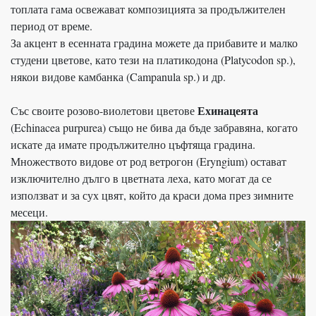
топлата гама освежават композицията за продължителен
период от време.
За акцент в есенната градина можете да прибавите и малко
студени цветове, като тези на платикодона (Platycodon sp.),
някои видове камбанка (Campanula sp.) и др.
Ехинацеята
Със своите розово-виолетови цветове
(Echinacea purpurea) също не бива да бъде забравяна, когато
искате да имате продължително цъфтяща градина.
Множеството видове от род ветрогон (Eryngium) остават
изключително дълго в цветната леха, като могат да се
използват и за сух цвят, който да краси дома през зимните
месеци.