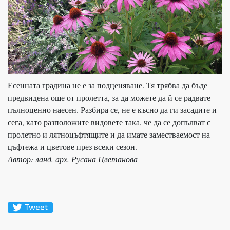
Есенната градина не е за подценяване. Тя трябва да бъде
предвидена още от пролетта, за да можете да й се радвате
пълноценно наесен. Разбира се, не е късно да ги засадите и
сега, като разположите видовете така, че да се допълват с
пролетно и лятноцъфтящите и да имате заместваемост на
цъфтежа и цветове през всеки сезон.
Автор: ланд. арх. Русана Цветанова
Tweet