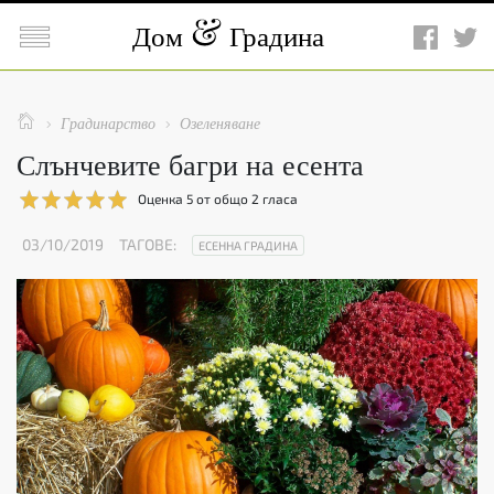

Дом
Градина

Градинарство
Озеленяване


Слънчевите багри на есента
Оценка
5
от общо
2
гласа
03/10/2019
ТАГОВЕ:
ЕСЕННА ГРАДИНА