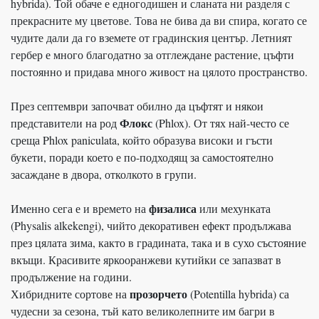
hybrida). Той обаче е едногодишен и сланата ни разделя с
прекрасните му цветове. Това не бива да ви спира, когато се
чудите дали да го вземете от градинския център. Летният
гербер е много благодатно за отглеждане растение, цъфти
постоянно и придава много живост на цялото пространство.
През септември започват обилно да цъфтят и някои
Флокс
представители на род
(Phlox). От тях най-често се
среща Phlox paniculata, който образува високи и гъсти
букети, поради което е по-подходящ за самостоятелно
засаждане в двора, отколкото в групи.
физалиса
Именно сега е и времето на
или мехунката
(Physalis alkekengi), чийто декоративен ефект продължава
през цялата зима, както в градината, така и в сухо състояние
вкъщи. Красивите яркооранжеви кутийки се запазват в
продължение на години.
прозорчето
Хибридните сортове на
(Potentilla hybrida) са
чудесни за сезона, тъй като великолепните им багри в