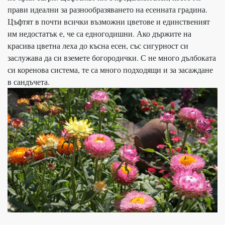
прави идеални за разнообразяването на есенната градина.
Цъфтят в почти всички възможни цветове и единственият
им недостатък е, че са едногодишни. Ако държите на
красива цветна леха до късна есен, със сигурност си
заслужава да си вземете богородички. С не много дълбоката
си коренова система, те са много подходящи и за засаждане
в сандъчета.