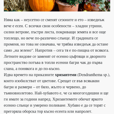
Няма как – неусетно се сменят сезоните и ето – изведнъж
вече е есен. С всички свои особености – хладни утрини,
силни ветрове, пъстри листа, покриващи земята и все още
топлещо, но вече по-различно слънце. И градината се
променя, но това не означава, че трябва изведнъж да остане
само „на зелено“. Напротив – сега тя е по-пищна от всякога.
Летните видове се заменят от есенно цъфтящи и дворното
пространство потъва в топли есенни багри чак до първа
слана, а понякога и до по-късно.
хризантеми
Идва времето на приказните
(Dendranthema sp.),
които изобилстват от цветове. Срещат се във всякакви
багри и размери – от бяло, жълто и червено, до
тъмновиолетово. Най-хубавото е, че са многогодишни и ще
ги имате за години напред. Хризантемите обичат яркото
есенно слънце и умерено поливане. Хубаво е да се торят с
прегоряла оборска тор късно есента или напролет.