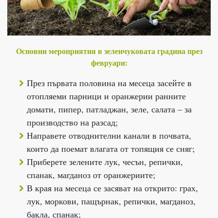
Основни мероприятия в зеленчуковата градина през
февруари:
През първата половина на месеца засейте в
отопляеми парници и оранжерии ранните
домати, пипер, патладжан, зеле, салата – за
производство на разсад;
Направете отводнителни канали в почвата,
които да поемат влагата от топящия се сняг;
Приберете зелените лук, чесън, репички,
спанак, магданоз от оранжериите;
В края на месеца се засяват на открито: грах,
лук, моркови, пащърнак, репички, магданоз,
бакла, спанак;