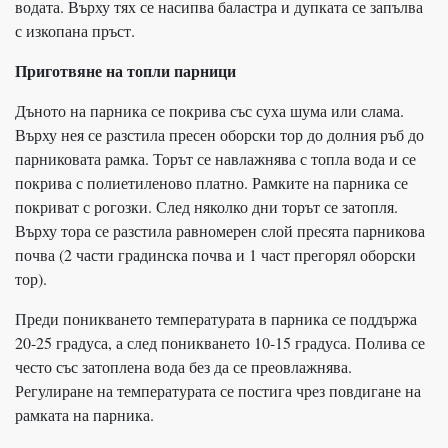
водата. Върху тях се насипва баластра и дупката се запълва
с изкопана пръст.
Приготвяне на топли парници
Дъното на парника се покрива със суха шума или слама.
Върху нея се разстила пресен оборски тор до долния ръб до
парниковата рамка. Торът се навлажнява с топла вода и се
покрива с полиетиленово платно. Рамките на парника се
покриват с рогозки. След няколко дни торът се затопля.
Върху тора се разстила равномерен слой пресята парникова
почва (2 части градинска почва и 1 част прегорял оборски
тор).
Преди поникването температурата в парника се поддържа
20-25 градуса, а след поникването 10-15 градуса. Полива се
често със затоплена вода без да се преовлажнява.
Регулиране на температурата се постига чрез повдигане на
рамката на парника.