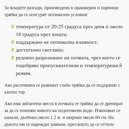
За младите разсади, произведени в оранжерии и парници
трябва да се осигурят оптимални условия:
температура от 20-25 градуса през деня и около
18 градуса през нощта;
поддържане не оптимална влажност;
достатъчно светлина;
редовно разрохкване на почвата, чрез което се
подобрява пропусквателния и температурния й
режим.
Ако растенията се развиват слабо трябва да се подхранят с
азотен тор.
Ако има заблатени места в почвата те трябва да се дренират
за да се понижи нивото на подпочвени води. Изкопават се
канали, дълбоки около 1.2 м. и широки около 60 см. На
дъното им се нареждат камъни, през които да се оттича