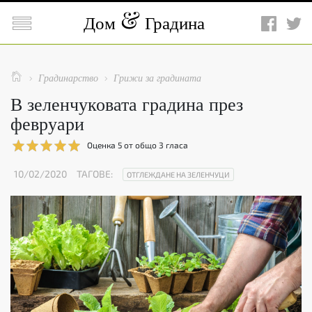

Дом
Градина

Градинарство
Грижи за градината


В зеленчуковата градина през
февруари
Оценка
5
от общо
3
гласа
10/02/2020
ТАГОВЕ:
ОТГЛЕЖДАНЕ НА ЗЕЛЕНЧУЦИ