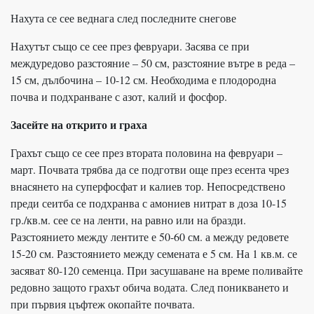
Нахута се сее веднага след последните снегове
Нахутът също се сее през февруари. Засява се при
междуредово разстояние – 50 см, разстояние вътре в реда –
15 см, дълбочина – 10-12 см. Необходима е плодородна
почва и подхранване с азот, калий и фосфор.
Засейте на открито и граха
Грахът също се сее през втората половина на февруари –
март. Почвата трябва да се подготви още през есента чрез
внасянето на суперфосфат и калиев тор. Непосредствено
преди сеитба се подхранва с амониев нитрат в доза 10-15
гр./кв.м. сее се на ленти, на равно или на бразди.
Разстоянието между лентите е 50-60 см. а между редовете
15-20 см. Разстоянието между семената е 5 см. На 1 кв.м. се
засяват 80-120 семенца. При засушаване на време поливайте
редовно защото грахът обича водата. След поникването и
при първия цъфтеж окопайте почвата.