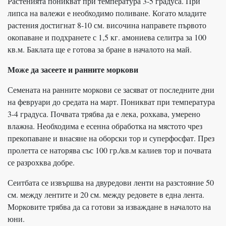
Растенията поникват при температура 3-5 градуса. При
липса на валежи е необходимо поливане. Когато младите
растения достигнат 8-10 см. височина направете първото
окопаване и подхранете с 1,5 кг. амониева селитра за 100
кв.м. Баклата ще е готова за бране в началото на май.
Може да засеете и ранните моркови
Семената на ранните моркови се засяват от последните дни
на февруари до средата на март. Поникват при температура
3-4 градуса. Почвата трябва да е лека, рохкава, умерено
влажна. Необходима е есенна обработка на мястото чрез
прекопаване и внасяне на оборски тор и суперфосфат. През
пролетта се наторява със 100 гр./кв.м калиев тор и почвата
се разрохква добре.
Сеитбата се извършва на двуредови ленти на разстояние 50
см. между лентите и 20 см. между редовете в една лента.
Морковите трябва да са готови за изваждане в началото на
юни.