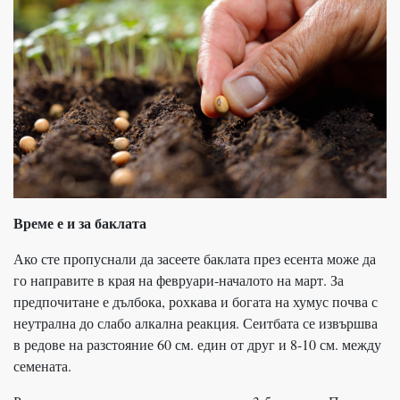
Време е и за баклата
Ако сте пропуснали да засеете баклата през есента може да
го направите в края на февруари-началото на март. За
предпочитане е дълбока, рохкава и богата на хумус почва с
неутрална до слабо алкална реакция. Сеитбата се извършва
в редове на разстояние 60 см. един от друг и 8-10 см. между
семената.