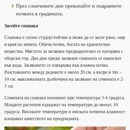
През слънчевите дни прекопайте и подравнете
почвата в градината;
Засейте спанака
Спанака е силно студоустойчив и може да се засее рано, още
я края на зимата. Обича почва, богата на хранителни
вещества. Мястото за засяване предварително се наторява с
оборски тор. Два дни преди засяване семената се накисват
във вода. Засяването се извършва във влажна почва.
Разстоянието между редовете е около 20 см. а вътре в тях –
10 см. максималната дълбочина на засяване на семената е 2-
3 см.
Семената на спанака поникват при температура 3-4 градуса.
Младите растения издържат на температури до минус 10
градуса. Високите температури и ниската почвена влажност
влошават качеството на продукцията.