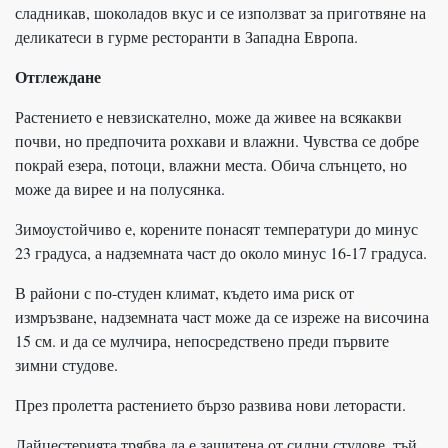
сладникав, шоколадов вкус и се използват за приготвяне на
деликатеси в гурме ресторанти в Западна Европа.
Отглеждане
Растението е невзискателно, може да живее на всякакви
почви, но предпочита рохкави и влажни. Чувства се добре
покрай езера, потоци, влажни места. Обича слънцето, но
може да вирее и на полусянка.
Зимоустойчиво е, корените понасят температури до минус
23 градуса, а надземната част до около минус 16-17 градуса.
В райони с по-студен климат, където има риск от
измръзване, надземната част може да се изреже на височина
15 см. и да се мулчира, непосредствено преди първите
зимни студове.
През пролетта растението бързо развива нови леторасти.
Лайцестерията трябва да е защитена от силни студове, тъй