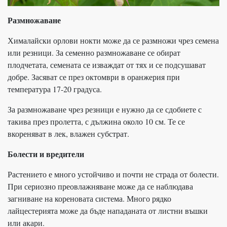
Размножаване
Хималайски орлови нокти може да се размножи чрез семена
или резници. За семенно размножаване се обират
плодчетата, семената се изваждат от тях и се подсушават
добре. Засяват се през октомври в оранжерия при
температура 17-20 градуса.
За размножаване чрез резници е нужно да се сдобиете с
такива през пролетта, с дължина около 10 см. Те се
вкореняват в лек, влажен субстрат.
Болести и вредители
Растението е много устойчиво и почти не страда от болести.
При сериозно преовлажняване може да се наблюдава
загниване на кореновата система. Много рядко
лайцестерията може да бъде нападаната от листни въшки
или акари.