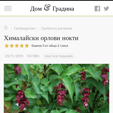

Дом
Градина

Градинарство
Градински растения


Хималайски орлови нокти
Оценка
5
от общо
2
гласа
29/11/2019
ТАГОВЕ:
ХРАСТИ В ГРАДИНАТА