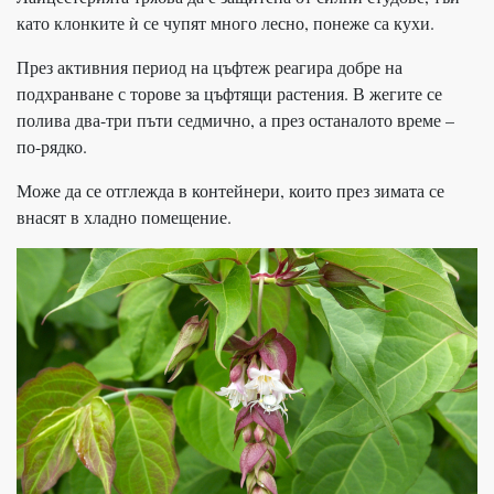
като клонките ѝ се чупят много лесно, понеже са кухи.
През активния период на цъфтеж реагира добре на
подхранване с торове за цъфтящи растения. В жегите се
полива два-три пъти седмично, а през останалото време –
по-рядко.
Може да се отглежда в контейнери, които през зимата се
внасят в хладно помещение.