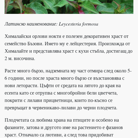
Латинско наименование: Leycesteria formosa
Хималайски орлови нокти е полезен декоративен храст от
семейство Бъзови. Името му е лейцестерия. Произхожда от
Хималайте и представлява храст с кухи стъбла, достигащ до
2 м. височина.
Расте много бързо, надземната му част отмира след около 5-
6 години, но после храста много бързо се възстановява с
нови леторасти. Цъфти от средата на лятото до края на
есента като се отрупва с многобройни бели цветчета,
покрити с лилави прицветници, които по-късно се
превръщат в червеникаво-лилави до черни плодчета.
Плодчетата са любима храна на птиците и особено на
фазаните, затова и другото име на растението е фазанов
храст. Отначало са лютиви, а след това придобиват