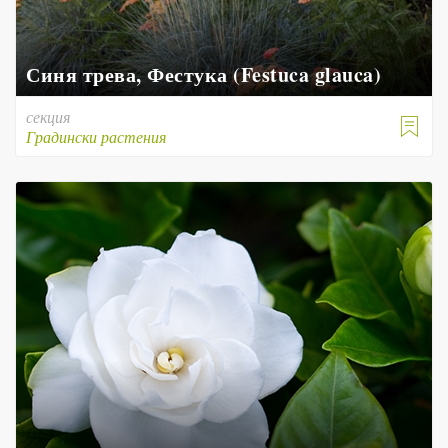
Синя трева, Фестука (Festuca glauca)
секция

Градински растения