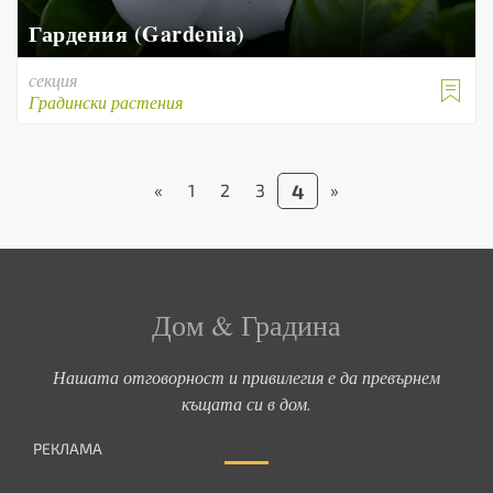
Гардения (Gardenia)
секция

Градински растения
«
1
2
3
4
»
Дом & Градина
Нашата отговорност и привилегия е да превърнем
къщата си в дом.
РЕКЛАМА