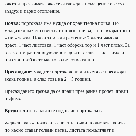
както и през зимата, ако се отглежда в помещение със сух
въздух и парно отопление.
Почва:
портокала има нужда от хранителна почва. По-
младите дръвчета изискват по-лека почва, а по - възрастните
– по – тежка. Почва за млади растения: 2 части чамова
пръст, 1 част листовка, 1 част оборска тор и 1 част пясък. За
възрастни растения увеличете дозата с още 1 част чамова
пръст и прибавете малко количество глина.
Пресаждане:
младите портокалови дръвчета се пресаждат
всяка година, а след това на 2 – 3 години.
Пресаждането трябва да се прави през ранна пролет, преди
цъфтежа.
Вредителите
на които е податлив портокала са:
-червен акар – появяват се жълти точки по листата, които
по-късно стават големи петна, листата пожълтяват и