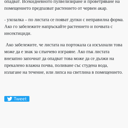
опадват. Всекидневното пулвелизиране и проветряване на
помещението предпазват растението от червен акар.
- ухозалка – по листата се появат дупки с неправилна форма.
Ако го забележите напръскайте растението и почвата с
инсектициди.
Ако забележите, че листата на портокала са изсъхнали това
може да е знак за слънчево изграяне. Ако пък листата
внезапно започнат да опадват това може да се дължи на
прекалено влажна почва, поливане със студена вода,
излагане на течение, или липса на светлина в помещението.
Tweet