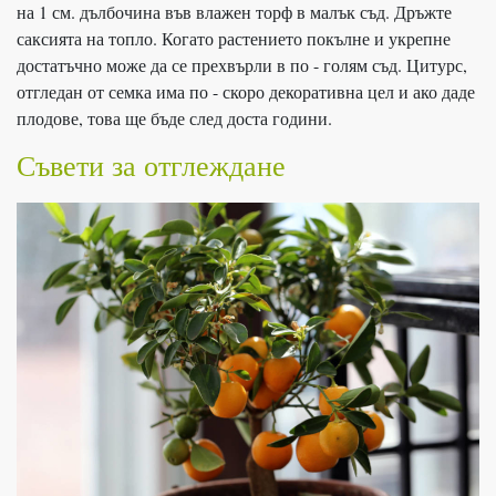
на 1 см. дълбочина във влажен торф в малък съд. Дръжте
саксията на топло. Когато растението покълне и укрепне
достатъчно може да се прехвърли в по - голям съд. Цитурс,
отгледан от семка има по - скоро декоративна цел и ако даде
плодове, това ще бъде след доста години.
Съвети за отглеждане