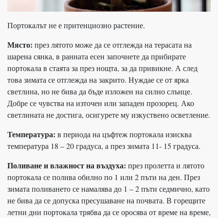
Портокалът не е притенциозно растение.
Място:
през лятото може да се отглежда на терасата на
шарена сянка, в ранната есен започнете да прибирате
портокала в стаята за през нощта, за да привикне. А след
това зимата се отглежда на закрито. Нуждае се от ярка
светлина, но не бива да бъде изложен на силно слънце.
Добре се чувства на източен или западен прозорец. Ако
светлината не достига, осигурете му изкуствено осветление.
Температура:
в периода на цъфтеж портокала изисква
температура 18 – 20 градуса, а през зимата 11- 15 градуса.
Поливане и влажност на въздуха:
през пролетта и лятото
портокала се полива обилно по 1 или 2 пъти на ден. През
зимата поливането се намалява до 1 – 2 пъти седмично, като
не бива да се допуска пресушаване на почвата. В горещите
летни дни портокала трябва да се оросява от време на време,