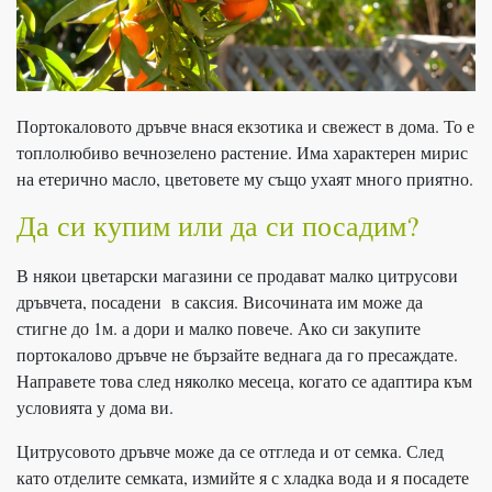
Портокаловото дръвче внася екзотика и свежест в дома. То е
топлолюбиво вечнозелено растение. Има характерен мирис
на етерично масло, цветовете му също ухаят много приятно.
Да си купим или да си посадим?
В някои цветарски магазини се продават малко цитрусови
дръвчета, посадени в саксия. Височината им може да
стигне до 1м. а дори и малко повече. Ако си закупите
портокалово дръвче не бързайте веднага да го пресаждате.
Направете това след няколко месеца, когато се адаптира към
условията у дома ви.
Цитрусовото дръвче може да се отгледа и от семка. След
като отделите семката, измийте я с хладка вода и я посадете