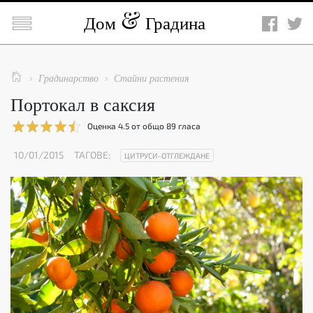

Дом
Градина

Градинарство
Стайни растения


Портокал в саксия
Оценка
4.5
от общо
89
гласа
10/01/2015
ТАГОВЕ:
ЦИТРУСИ-ОТГЛЕЖДАНЕ