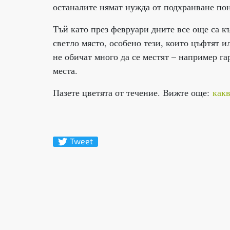
останалите нямат нужда от подхранване пон
Тъй като през февруари дните все още са къ
светло място, особено тези, които цъфтят и
не обичат много да се местят – например га
места.
Пазете цветята от течение. Вижте още:
какв
Tweet