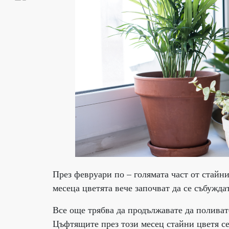
През февруари по – голямата част от стайни
месеца цветята вече започват да се събуждат
Все още трябва да продължавате да поливате
Цъфтящите през този месец стайни цветя се