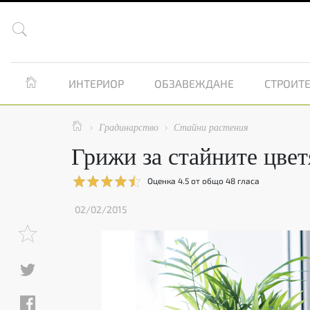


ИНТЕРИОР
ОБЗАВЕЖДАНЕ
СТРОИТЕ

Градинарство
Стайни растения


Грижи за стайните цвет
Оценка
4.5
от общо
48
гласа
02/02/2015