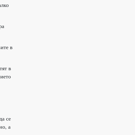
алко
ра
вите в
тят в
нието
да се
но, а