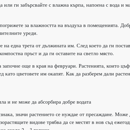
а или ги забърсвайте с влажна кърпа, напоена с вода и м
 погрижете за влажността на въздуха в помещенията. Доб
лителните уреди.
 на една трета от дължината им. След което да ги поста
компостна пръст и да ги оставите на светло място.
 започне още в края на февруари. Растенията, които цъф
ед като цветовете им окапят. Как да разберем дали расте
дила и не може да абсорбира добре водата
изнака, значи растението се нуждае от пресаждане. Може 
зорастящите видове трябва да се местят в нов съд ежегод
на около 2 – 3 години.