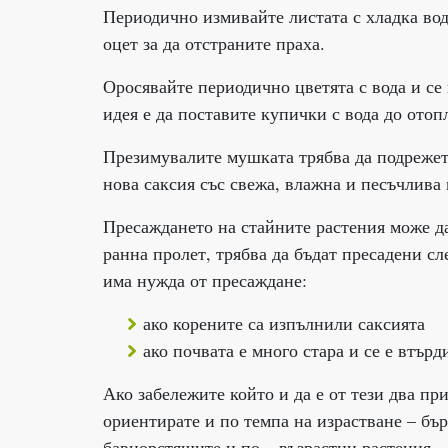
Периодично измивайте листата с хладка вод
оцет за да отстраните праха.
Оросявайте периодично цветята с вода и се
идея е да поставите купички с вода до отоп
Презимувалите мушката трябва да подрежете
нова саксия със свежа, влажна и песъчлива 
Пресаждането на стайните растения може да
ранна пролет, трябва да бъдат пресадени сл
има нужда от пресаждане:
ако корените са изпълнили саксията
ако почвата е много стара и се е втър
Ако забележите който и да е от тези два пр
ориентирате и по темпа на израстване – бър
бавнорстящите и по – възрастни растения – 