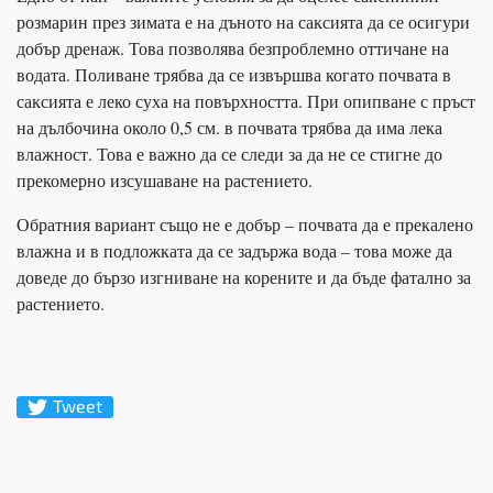
розмарин през зимата е на дъното на саксията да се осигури
добър дренаж. Това позволява безпроблемно оттичане на
водата. Поливане трябва да се извършва когато почвата в
саксията е леко суха на повърхността. При опипване с пръст
на дълбочина около 0,5 см. в почвата трябва да има лека
влажност. Това е важно да се следи за да не се стигне до
прекомерно изсушаване на растението.
Обратния вариант също не е добър – почвата да е прекалено
влажна и в подложката да се задържа вода – това може да
доведе до бързо изгниване на корените и да бъде фатално за
растението.
Tweet