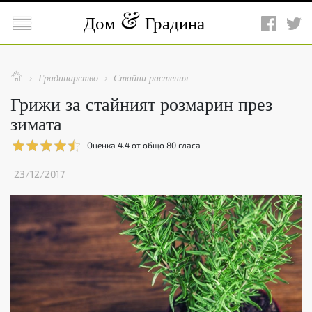

Дом
Градина

Градинарство
Стайни растения


Грижи за стайният розмарин през
зимата
Оценка
4.4
от общо
80
гласа
23/12/2017