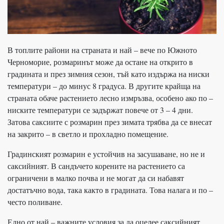
В топлите райони на страната и най – вече по Южното
Черноморие, розмаринът може да остане на открито в
градината и през зимния сезон, тъй като издържа на ниски
температури – до минус 8 градуса. В другите крайща на
страната обаче растението лесно измръзва, особено ако по –
ниските температури се задържат повече от 3 – 4 дни.
Затова саксиите с розмарин през зимата трябва да се внесат
на закрито – в светло и прохладно помещение.
Градинският розмарин е устойчив на засушаване, но не и
саксийният. В сандъчето корените на растението са
ограничени в малко почва и не могат да си набавят
достатъчно вода, така както в градината. Това налага и по –
често поливане.
Едно от най – важните условия за да оцелее саксийният