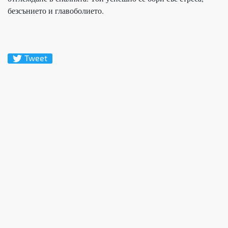
безсънието и главоболието.
Tweet