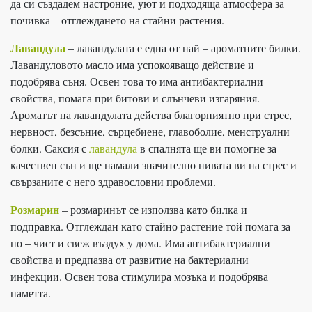
да си създадем настроние, уют и подходяща атмосфера за
почивка – отглеждането на стайни растения.
Лавандула
– лавандулата е една от най – ароматните билки.
Лавандуловото масло има успокояващо действие и
подобрява съня. Освен това то има антибактериални
свойства, помага при битови и слънчеви изгаряния.
Ароматът на лавандулата действа благорпиятно при стрес,
нервност, безсъние, сърцебиене, главоболие, менструални
болки. Саксия с
лавандула
в спалнята ще ви помогне за
качествен сън и ще намали значително нивата ви на стрес и
свързаните с него здравословни проблеми.
Розмарин
– розмаринът се използва като билка и
подправка. Отглеждан като стайно растение той помага за
по – чист и свеж въздух у дома. Има антибактериални
свойства и предпазва от развитие на бактериални
инфекции. Освен това стимулира мозъка и подобрява
паметта.