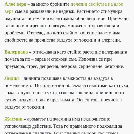
Алое вера
– за много бройните
полезни свойства на алое
вера
сме ви разказвали не веднъж. Растението стимулира
имунната система и има антимикробно действие. Приемано
външно и вътрешно то лекува множество здравословни
проблеми. Отглеждано като стайно растение алоето има
спобността да пречиства въздуха от токсини и алергени.
Валериана
– отглеждана като стайно растение валерианата
помага за по – здрав и спокоен сън. Използва се при
преумора, стрес, депресия, невроза, сърцебиене, безсъние.
Лилия
– лилията повишава влажността на въздуха в
помещението. По този начин облекчава симптоми като суха
кожа, запушен нос, суха дразнеща кашлица, причинени от
сухия въздух в стаите през зимата. Освен това пречиства
въздуха от токсини.
Жасмин
– ароматът на жасмина има изключително
успокояващо действие. Това го прави много подходящ за
отглеждане в спалнята. Той успешно се бори със стреса,