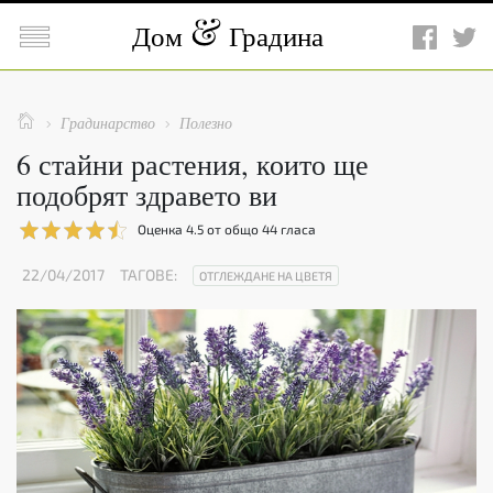

Дом
Градина

Градинарство
Полезно


6 стайни растения, които ще
подобрят здравето ви
Оценка
4.5
от общо
44
гласа
22/04/2017
ТАГОВЕ:
ОТГЛЕЖДАНЕ НА ЦВЕТЯ