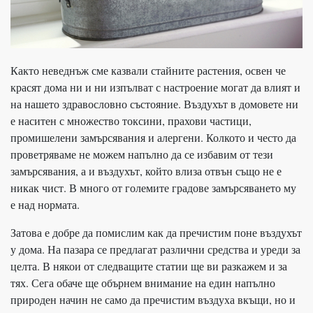
Както неведнъж сме казвали стайните растения, освен че
красят дома ни и ни изпълват с настроение могат да влият и
на нашето здравословно състояние. Въздухът в домовете ни
е наситен с множество токсини, прахови частици,
промишелени замърсявания и алергени. Колкото и често да
проветряваме не можем напълно да се избавим от тези
замърсявания, а и въздухът, който влиза отвън също не е
никак чист. В много от големите градове замърсяването му
е над нормата.
Затова е добре да помислим как да пречистим поне въздухът
у дома. На пазара се предлагат различни средства и уреди за
целта. В някои от следващите статии ще ви разкажем и за
тях. Сега обаче ще обърнем внимание на един напълно
природен начин не само да пречистим въздуха вкъщи, но и