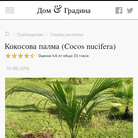

Дом
Градина

Градинарство
Стайни растения


Кокосова палма (Cocos nucifera)
Оценка
4.6
от общо
33
гласа
19/08/2016