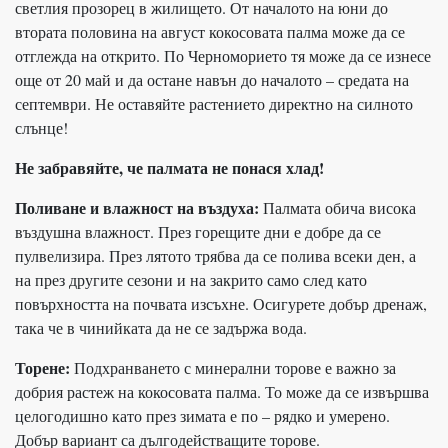
светлия прозорец в жилището. От началото на юни до
втората половина на август кокосовата палма може да се
отглежда на открито. По Черноморието тя може да се изнесе
още от 20 май и да остане навън до началото – средата на
септември. Не оставяйте растението директно на силното
слънце!
Не забравяйте, че палмата не понася хлад!
Поливане и влажност на въздуха:
Палмата обича висока
въздушна влажност. През горещите дни е добре да се
пулвелизира. През лятото трябва да се полива всеки ден, а
на през другите сезони и на закрито само след като
повърхността на почвата изсъхне. Осигурете добър дренаж,
така че в чинийката да не се задържа вода.
Торене:
Подхранването с минерални торове е важно за
добрия растеж на кокосовата палма. То може да се извършва
целогодишно като през зимата е по – рядко и умерено.
Добър вариант са дългодействащите торове.