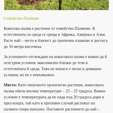
Семейство Палмови
Кокосова палма е растение от семейство Палмови. В
естествената си среда се среща в Африка, Америка и Азия.
Расте най – често в близост до тропични плажове и достига
до 30 метра височина.
За успешното отглеждане на кокосовата палма е важно да й
осигурим условия, максимално близки до тези в
естетсвената й среда. Това не винаги е лесно в домашни
условия, но не е невъзможно.
Място:
Като типичното тропическо растение, кокосовата
палма обича високи температури – 22 – 25 градуса. Важно
условие е температурата да не пада под 20 градуса дори и
през нощта, тъй като в противен случай растежът на
палмата спира напълно. Поставете растението до най –