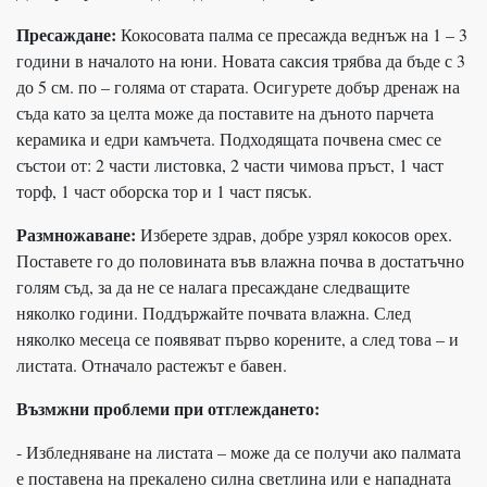
Пресаждане:
Кокосовата палма се пресажда веднъж на 1 – 3
години в началото на юни. Новата саксия трябва да бъде с 3
до 5 см. по – голяма от старата. Осигурете добър дренаж на
съда като за целта може да поставите на дъното парчета
керамика и едри камъчета. Подходящата почвена смес се
състои от: 2 части листовка, 2 части чимова пръст, 1 част
торф, 1 част оборска тор и 1 част пясък.
Размножаване:
Изберете здрав, добре узрял кокосов орех.
Поставете го до половината във влажна почва в достатъчно
голям съд, за да не се налага пресаждане следващите
няколко години. Поддържайте почвата влажна. След
няколко месеца се появяват първо корените, а след това – и
листата. Отначало растежът е бавен.
Възмжни проблеми при отглеждането:
- Избледняване на листата – може да се получи ако палмата
е поставена на прекалено силна светлина или е нападната