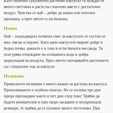
Като типично сукулентно растение кактусът се нуждае от
много светлина и расте на слънчево място с достатъчно
въздух. Чувства се най – добре до южен или източен
прозорец, а през лятото и на балкона.
Почва
Най – подходящата почвена смес за кактусите се състои от
мъх, пясък и перлит. Като цяло кактусите виреят добре в
бедна почва, каквато е и тази в естествената им среда. Тя
осигурява отцеждане на излишната вода и добра
циркулация на въздуха. През лятото наторявайте растението
със специален тор за кактуси.
Поливане
Правилното поливане е много важно за растежа на кактуса.
Преполиването е особено опасно. Не се полива три дни
преди пресаждане както и пет дни след това! Трябва да
бъдете внимателни и при скоро засадени и неукрепнали
резници, те трябва да се поливат много пестеливо. При