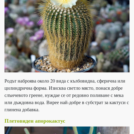
Родът наброява около 20 вида с кълбовидна, сферична или
цилиндрична форма. Изисква светло място, понася добре
слънчевото греене, нуждае се от редовно поливане с мека
или дъждовна вода. Вирее най-добре в субстрат за кактуси с
глинена добавка.
Плетовиден апорокактус