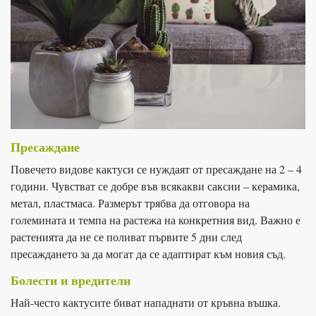
Пресаждане
Повечето видове кактуси се нуждаят от пресаждане на 2 – 4
години. Чувстват се добре във всякакви саксии – керамика,
метал, пластмаса. Размерът трябва да отговора на
големината и темпа на растежа на конкретния вид. Важно е
растенията да не се поливат първите 5 дни след
пресаждането за да могат да се адаптират към новия съд.
Болести и вредители
Най-често кактусите биват нападнати от кръвна въшка.