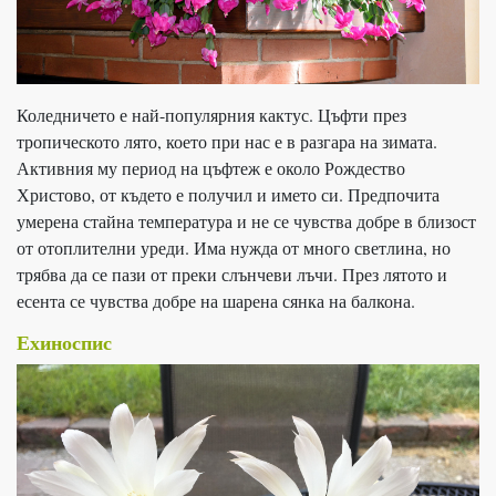
Коледничето е най-популярния кактус. Цъфти през
тропическото лято, което при нас е в разгара на зимата.
Активния му период на цъфтеж е около Рождество
Христово, от където е получил и името си. Предпочита
умерена стайна температура и не се чувства добре в близост
от отоплителни уреди. Има нужда от много светлина, но
трябва да се пази от преки слънчеви лъчи. През лятото и
есента се чувства добре на шарена сянка на балкона.
Ехиноспис