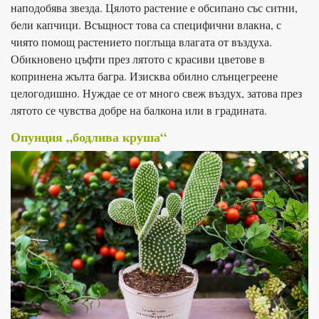
наподобява звезда. Цялото растение е обсипано със ситни,
бели капчици. Всъщност това са специфични влакна, с
чиято помощ растението поглъща влагата от въздуха.
Обикновено цъфти през лятото с красиви цветове в
копринена жълта багра. Изисква обилно слънцегреене
целогодишно. Нуждае се от много свеж въздух, затова през
лятото се чувства добре на балкона или в градината.
Опунция „бодлива круша“