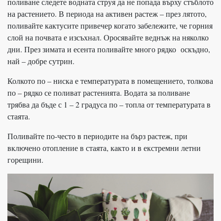
поливане следете водната струя да не попада върху стъблото
на растението. В периода на активен растеж – през лятото,
поливайте кактусите привечер когато забележите, че горния
слой на почвата е изсъхнал. Оросявайте веднъж на няколко
дни. През зимата и есента поливайте много рядко оскъдно,
най – добре сутрин.
Колкото по – ниска е температурата в помещението, толкова
по – рядко се поливат растенията. Водата за поливане
трябва да бъде с 1 – 2 градуса по – топла от температурата в
стаята.
Поливайте по-често в периодите на бърз растеж, при
включено отопление в стаята, както и в екстремни летни
горещини.