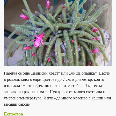
Нарича се още „змийски храст“ или „миша опашка“. Цъфти
в розови, много едри цветове до 7 см. в диаметър, които
изглеждат много ефектно на тънките стъбла. Цъфтежът
започва в края на зимата. Нуждае се от много светлина и
умерена температура. Изглежда много красиво в кашпи или
висящи саксии.
Еспостоа