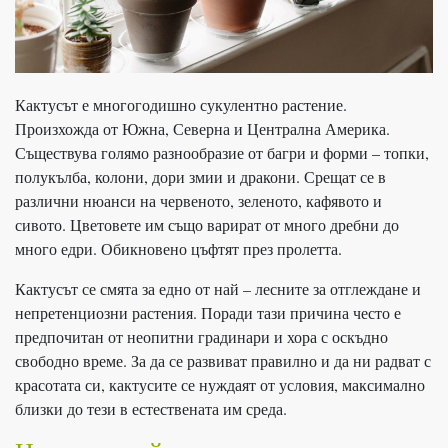
Кактусът е многогодишно сукулентно растение.
Произхожда от Южна, Северна и Централна Америка.
Съществува голямо разнообразие от багри и форми – топки,
полукълба, колони, дори змии и дракони. Срещат се в
различни нюанси на червеното, зеленото, кафявото и
сивото. Цветовете им също варират от много дребни до
много едри. Обикновено цъфтят през пролетта.
Кактусът се смята за едно от най – лесните за отглеждане и
непретенциозни растения. Поради тази причина често е
предпочитан от неопитни градинари и хора с оскъдно
свободно време. За да се развиват правилно и да ни радват с
красотата си, кактусите се нуждаят от условия, максимално
близки до тези в естествената им среда.