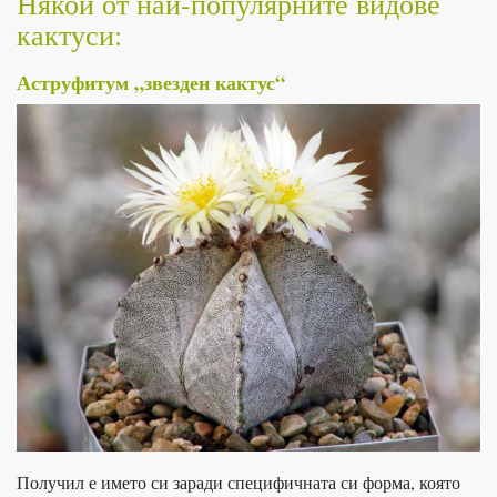
Някои от най-популярните видове
кактуси:
Аструфитум „звезден кактус“
Получил е името си заради специфичната си форма, която