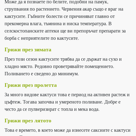
Може да я познаете по белите, подобни на памук,
струпвания по растението. Червения акар също е враг на
кактусите. Гъбните болести се причиняват главно от
прекомерна влага, тъмнина и ниска температура. В
селскостопанските аптеки ще ви препоръчат препарати за
борба с неприятелите по кактусите.
Грижи през зимата
През този сезон кактусите трябва да се държат на сухо и
хладно място. Редовно проветрявайте помещението.
Поливането е сведено до минимум.
Грижи през пролетта
За много видове кактуси това е период на активен растеж и
цъфтеж. Тогава започва и умереното поливане. Добре е
често да се пулверизират с топла и мека вода.
Грижи през лятото
Това е времето, в което може да изнесете саксиите с кактуси