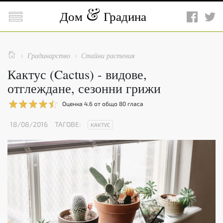

Дом
Градина

Градинарство
Стайни растения


Кактус (Cactus) - видове,
отглеждане, сезонни грижи
Оценка
4.6
от общо
80
гласа
18/08/2016
ТАГОВЕ:
КАКТУС