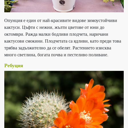
Опунция е един от най-красивите видове зимоустойчиви
кактуси. Цъфти с нежни, жълти цветове от юни до
октомври. Ражда малки бодливи плодчета, наричани
кактусови смокини. Плодчетата са ядливи, като преди това
трябва задължително да се обелят. Растението изисква
много светлина, богата почва и пестеливо поливане.
Ребуция