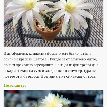
Има сферична, компактна форма. Расте бавно, цъфти
обилно с красиви цветове. Нуждае се от слънчево място,
понася прекрасно горещините, но за да цъфти трябва да е
изкарал зимата на сухо и хладно място с температура не
повече от 5-6 градуса. През зимата не се нуждае от вода.
Нотокактус