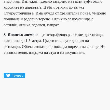
височина. Изглежда чудесно засадено на гъсти туфи около
короните на дърветата. Цъфти от юни до август.
Студоустойчива е. Има нужда от хранителна почва, умерено
поливане и редовно торене. Отлично се комбинира с
астилбе, иглика, здравец, папрат.
8. Японско анемоне
– дългоцъфтящо растение, достигащо
височина до 1,5 метра. Цъфти от август до края на
октомври. Обича сянката, но може да вирее и на слънце. Не
е взискателно, издържа на студ и на засушаване.
Tweet