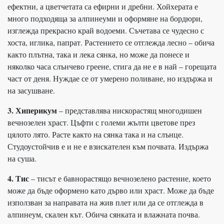
ефектни, а цветчетата са ефирни и дребни. Хойхерата е
много подходяща за алпинеуми и оформяне на бордюри,
изглежда прекрасно край водоеми. Съчетава се чудесно с
хоста, иглика, папрат. Растението се отглежда лесно – обича
както плътна, така и лека сянка, но може да понесе и
няколко часа слънчево греене, стига да не е в най – горещата
част от деня. Нуждае се от умерено поливане, но издържа и
на засушване.
3. Хиперикум
– представлява нискорастящ многодишен
вечнозелен храст. Цъфти с големи жълти цветове през
цялото лято. Расте както на сянка така и на слънце.
Студоустойчив е и не е взискателен към почвата. Издържа
на суша.
4. Тис
– тисът е бавнорастящо вечнозелено растение, което
може да бъде оформено като дърво или храст. Може да бъде
използван за направата на жив плет или да се отглежда в
алпинеум, скален кът. Обича сянката и влажната почва.