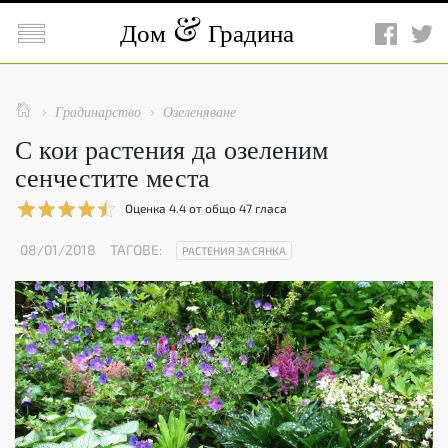

Дом
Градина

Градинарство
Озеленяване


С кои растения да озеленим
сенчестите места
Оценка
4.4
от общо
47
гласа
08/01/2018
ТАГОВЕ:
РАСТЕНИЯ ЗА СЯНКА