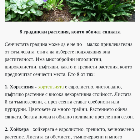
8 градински растения, които обичат сянката
Сенчестата градина може да е не по – малко привлекателна
от слънчевата, стига да изберете подходящия вид
растителност. Има многобройни иглолистни,
широколистни, цъфтящи, както и тревисти растения, които
предпочитат сенчести места. Ето 8 от тях:
1. Хортензия
-
хортензията
е едролистно, листопадно,
цъфтящо растение с висока декоративна стойност. Листата
й са тъмнозелени, а през есента стават сребристи или
пурпурни. Цветовете са много трайни. Растението обича
сянката, богата почва и обилно поливане през летния сезон.
2. Хойхера
- хойхерата е едролистно, тревисто, вечнозелено
растение. Листата са обемисти, тъмночервени и много