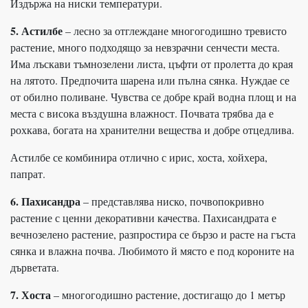
Издържа на ниски температури.
5. Астилбе
– лесно за отглеждане многогодишно тревисто
растение, много подходящо за невзрачни сенчести места.
Има лъскави тъмнозелени листа, цъфти от пролетта до края
на лятото. Предпочита шарена или пълна сянка. Нуждае се
от обилно поливане. Чувства се добре край водна площ и на
места с висока въздушна влажност. Почвата трябва да е
рохкава, богата на хранителни вещества и добре отцедлива.
Астилбе се комбинира отлично с ирис, хоста, хойхера,
папрат.
6. Пахисандра
– представлява ниско, почвопокривно
растение с ценни декоративни качества. Пахисандрата е
вечнозелено растение, разпростира се бързо и расте на гъста
сянка и влажна почва. Любимото й място е под короните на
дърветата.
7. Хоста
– многогодишно растение, достигащо до 1 метър