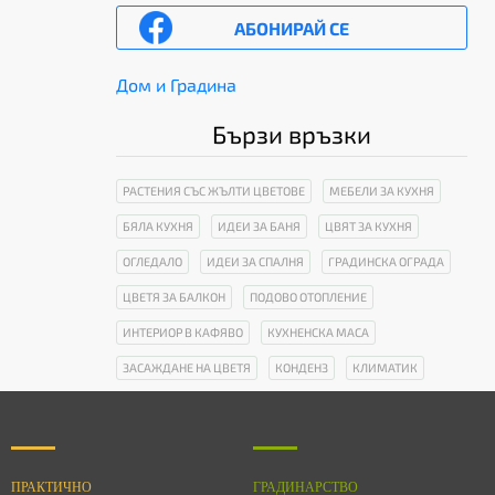
АБОНИРАЙ СЕ
Дом и Градина
Бързи връзки
РАСТЕНИЯ СЪС ЖЪЛТИ ЦВЕТОВЕ
МЕБЕЛИ ЗА КУХНЯ
БЯЛА КУХНЯ
ИДЕИ ЗА БАНЯ
ЦВЯТ ЗА КУХНЯ
ОГЛЕДАЛО
ИДЕИ ЗА СПАЛНЯ
ГРАДИНСКА ОГРАДА
ЦВЕТЯ ЗА БАЛКОН
ПОДОВО ОТОПЛЕНИЕ
ИНТЕРИОР В КАФЯВО
КУХНЕНСКА МАСА
ЗАСАЖДАНЕ НА ЦВЕТЯ
КОНДЕНЗ
КЛИМАТИК
ПРАКТИЧНО
ГРАДИНАРСТВО