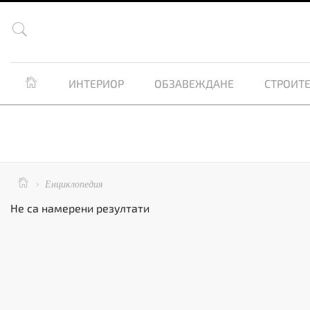


ИНТЕРИОР
ОБЗАВЕЖДАНЕ
СТРОИТЕ

Енциклопедия

Не са намерени резултати