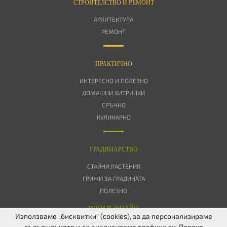
СТРОИТЕЛСТВО И РЕМОНТ
АРХИТЕКТУРА
РЕМОНТ
ПРАКТИЧНО
ИНТЕРЕСНО И ПОЛЕЗНО
ДОМАШНИ ХИТРИНКИ
СРЪЧНО
КУЛИНАРНО
ГРАДИНАРСТВО
СТАЙНИ РАСТЕНИЯ
ГРИЖИ ЗА ГРАДИНАТА
ПОЛЕЗНО
ИДЕИ И ДИЗАЙН
Използваме „бисквитки“ (cookies), за да персонализираме
съдържанието и да анализираме трафика си. Повече