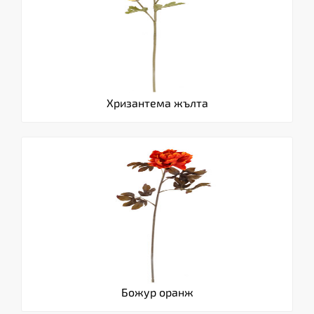
Хризантема жълта
Божур оранж