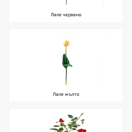
Лале червено
Лале жълто