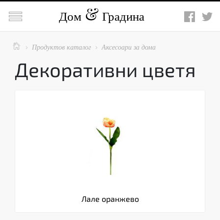

Дом
Градина

Продуктов каталог
Аксесоари за дома


Декоративни цветя
Лале оранжево