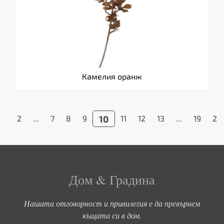
Камелия оранж
1
2
...
7
8
9
10
11
12
13
...
19
20
Дом & Градина
Нашата отговорност и привилегия е да превърнем
къщата си в дом.