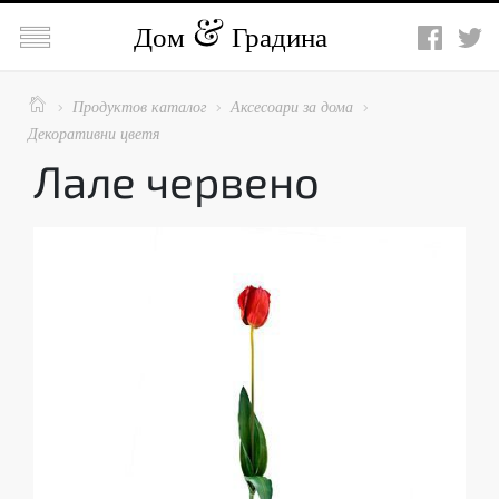

Дом
Градина

Продуктов каталог
Аксесоари за дома



Декоративни цветя
Лале червено