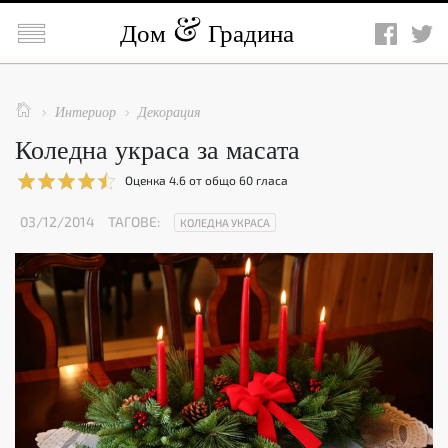

Дом
Градина

Интериор
Декорация


Коледна украса за масата
Оценка
4.6
от общо
60
гласа
03/12/2014
ТАГОВЕ:
КОЛЕДНА УКРАСА