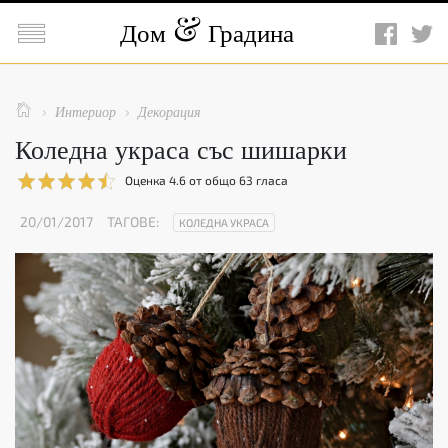

Дом
Градина

Интериор
Декорация


Коледна украса със шишарки
Оценка
4.6
от общо
63
гласа
20/01/2017
ТАГОВЕ:
КОЛЕДНА УКРАСА