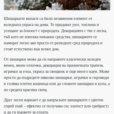
Шишарките винаги са били незаменим елемент от
коледната украса на дома. Те придават уют, топлина и
усещане за близост с природата. Декорацията с тях е лесна,
тъй като не изисква никакви средства, шишарките се
намират лесно ако просто се разходите сред природата и
стоят естествено във всеки дом.
От шишарки може да си направите класически коледен
венец, мини елхички, декорация на празничната трапеза,
играчки за елха, украса за свещник и още много идеи. Може
просто да подредите няколко шишарки, играчки и гирлянди
в голяма плетен кошница или да сложите шишарки в купа, а
по средата красива свещ.
Друг лесен вариант е да напръскате шишарките с цветен
спрей (най – ефектно се получава със златист или сребрист)
и да ги вържете за елхата.