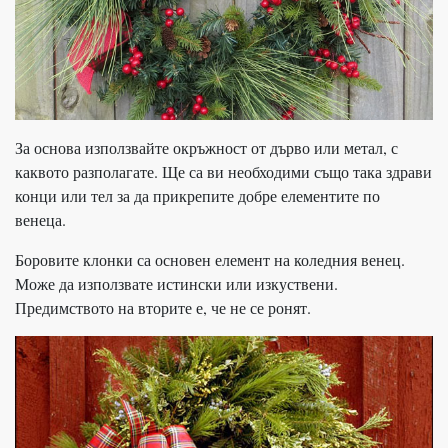
За основа използвайте окръжност от дърво или метал, с
каквото разполагате. Ще са ви необходими също така здрави
конци или тел за да прикрепите добре елементите по
венеца.
Боровите клонки са основен елемент на коледния венец.
Може да използвате истински или изкуствени.
Предимството на вторите е, че не се ронят.