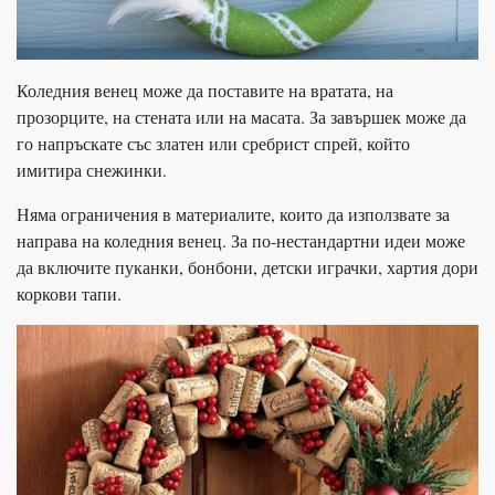
Коледния венец може да поставите на вратата, на
прозорците, на стената или на масата. За завършек може да
го напръскате със златен или сребрист спрей, който
имитира снежинки.
Няма ограничения в материалите, които да използвате за
направа на коледния венец. За по-нестандартни идеи може
да включите пуканки, бонбони, детски играчки, хартия дори
коркови тапи.