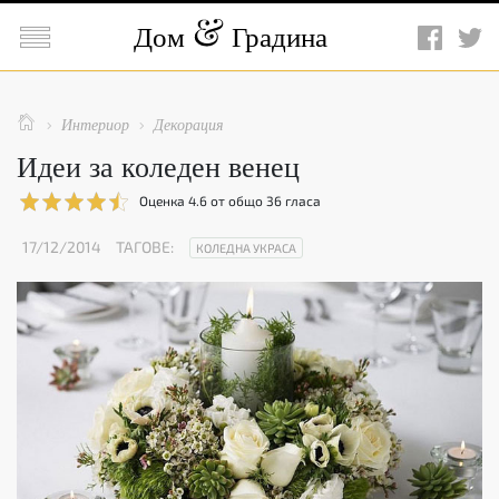

Дом
Градина

Интериор
Декорация


Идеи за коледен венец
Оценка
4.6
от общо
36
гласа
17/12/2014
ТАГОВЕ:
КОЛЕДНА УКРАСА