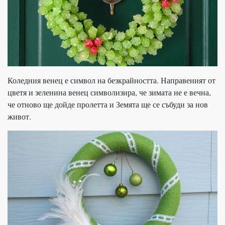
Коледния венец е символ на безкрайността. Направеният от
цветя и зеленина венец символизира, че зимата не е вечна,
че отново ще дойде пролетта и Земята ще се събуди за нов
живот.