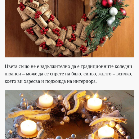
Цвета също не е задължително да е традиционните коледни
нюанси – може да се спрете на бяло, синьо, жълто – всичко,
което ви харесва и подхожда на интериора.