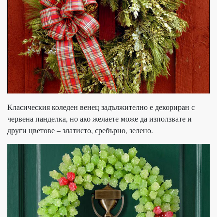
Класическия коледен венец задължително е декориран с
червена панделка, но ако желаете може да използвате и
други цветове – златисто, сребърно, зелено.