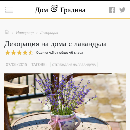

Дом
Градина

Интериор
Декорация


Декорация на дома с лавандула
Оценка
4.5
от общо
46
гласа
07/06/2015
ТАГОВЕ:
ОТГЛЕЖДАНЕ НА ЛАВАНДУЛА