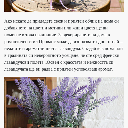
Ако искате да придадете свеж и приятен облик на дома си
добавянето на цветни мотиви или живи цветя ще ви
помогне в това начинание. За декорирането на дома в
романтичен стил Прованс може да използвате едно от най –
нежните и ароматни цветя - лавандула. Създайте в дома или
в градината си невероятното усещане, че сте сред френски
лавандулови полета...Освен с красотата и нежността си,
лавандулата ще ви радва с приятен успокояващ аромат.