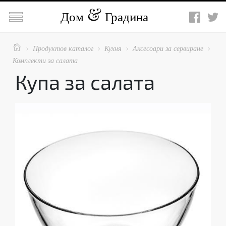

Дом
Градина

Продуктов каталог
Кухня
Аксесоари за сервиране




Комплекти за салата
Купа за салата