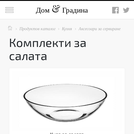

Дом
Градина

Продуктов каталог
Кухня
Аксесоари за сервиране



Комплекти за
салата