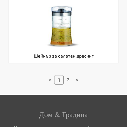
Шейкър за салатен дресинг
«
1
2
»
Дом & Градина