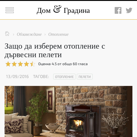

Дом
Градина

Обзавеждане
Отопление


Защо да изберем отопление с
дървесни пелети
Оценка
4.5
от общо
60
гласа
13/09/2016
ТАГОВЕ:
ОТОПЛЕНИЕ
ПЕЛЕТИ