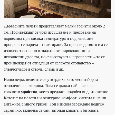
Дървесните пелети представляват малки гранули около 2
см. Произвеждат се чрез изсушаване и пресоване на
дървесина при висока температура и под налягане –
процесът се нарича – пелетиране. За производството им се
използват основно отпадъци от широколистни и
иглолистни дървета, но съществуват и агропелети – те се
произвеждат от отпадъци от селското стопанство –
слънчогледови стъбла, слама и др.
Напоследък пелетите се утвърдиха като чест избор за
отопление на жилища. Това се дължи най – вече на
удобство
голямото
, което предлага подобен вид отопление.
Котелът на пелети ни осигурява комфорт, чистота и не ни
ангажира с много грижи. Той изисква зареждане веднъж
седмично, включва се сам, затопля къщата и битовата