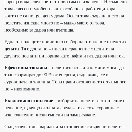
гореща вода, след което отново сам се изключва. Несъмнено
това е лесен и удобен начин, особено за работещи хора,
които не са по цял ден у дома. Освен това съхранението на
пелетите изисква много по – малко място от това,
необходимо за дърва или въглища.
Една от водещите причини за избор на отопление с пелети е
цената
. Тя е доста по – ниска в сравнение с цените на
другите познати ни горива като нафта и газ, дърва или ток.
Ефективна топлина
– пелетните котли и камини могат да
трансформират до 90 % от енергия, съдържаща се в
суровината, в топлина. Това прави отоплението с тях много
по – икономично.
Екологично отопление
– изборът на пелети за отопление е
решение, щадящо околната среда – те са суха суровина с
изключително ниски емисии на замърсяване.
Съществуват два варианта за отопление с дървени пелети –