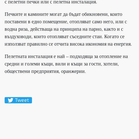
с пелетни печки или с пелетна инсталация.
Печките и камините могат да бъдат обикновени, които
поставени в едно помещение, отопляват само него, или с
водна риза, действаща на принципа на парно, както и с
въздуховоди, които отопляват съседните стаи. Когато се
използват правилно се отчита висока икономия на енергия.
Пелетната инсталация е най – подходяща за отопление на
средни и големи къщи, вили и къщи за гости, хотели,
обществени предприятия, оранжерии.
Tweet