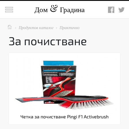

Дом
Градина

Продуктов каталог
Практично


За почистване
Четка за почистване Pingi F1 Activebrush